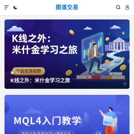
图道交易




42

K线之外：米什金学习之旅