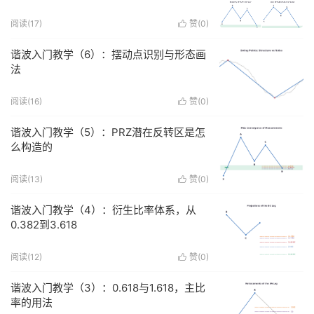
阅读(
17
)
赞(
0
)

谐波入门教学（6）：摆动点识别与形态画
法
阅读(
16
)
赞(
0
)

谐波入门教学（5）：PRZ潜在反转区是怎
么构造的
阅读(
13
)
赞(
0
)

谐波入门教学（4）：衍生比率体系，从
0.382到3.618
阅读(
12
)
赞(
0
)

谐波入门教学（3）：0.618与1.618，主比
率的用法