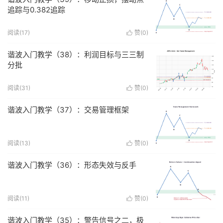
追踪与0.382追踪
阅读(
17
)
赞(
0
)

谐波入门教学（38）：利润目标与三三制
分批
阅读(
31
)
赞(
0
)

谐波入门教学（37）：交易管理框架
阅读(
13
)
赞(
0
)

谐波入门教学（36）：形态失效与反手
阅读(
11
)
赞(
0
)

谐波入门教学（35）：警告信号之二，极