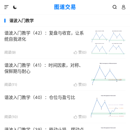
图道交易




谐波入门教学
谐波入门教学（42）：复盘与收官，让系
统自我进化
阅读(
9
)
赞(
0
)

谐波入门教学（41）：时间因素，对称、
保鲜期与耐心
阅读(
11
)
赞(
0
)

谐波入门教学（40）：仓位与盈亏比
阅读(
10
)
赞(
0
)

谐波入门教学（39）：移动止损，摆动点