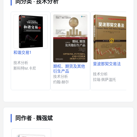
同分类 · 技术分析
和谐交易1
技术分析
斐波那契交易法
期权、期货及其他
专
斯科特M.卡尼
衍生产品
技术分析
技术分析
技
拉瑞·佩萨温托
约翰·赫尔
维
同作者 · 魏强斌