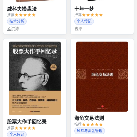
威科夫操盘法
十年一梦
推荐
推荐
技术分析
个人传记
孟洪涛
青泽
海龟交易法则
股票大作手回忆录
推荐
推荐
风险与资金管理
个人传记