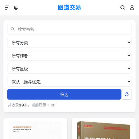
图道交易




交易书单：外汇黄金交易经典书籍
关键词
分类
作者
推荐星级
排序
筛选
共收录
39
本，当前显示 1-20