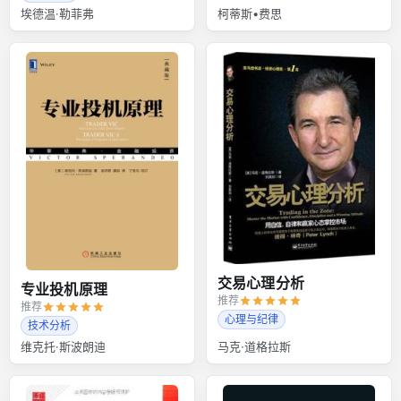
埃德温·勒菲弗
柯蒂斯•费思
交易心理分析
专业投机原理
推荐
推荐
心理与纪律
技术分析
维克托·斯波朗迪
马克·道格拉斯