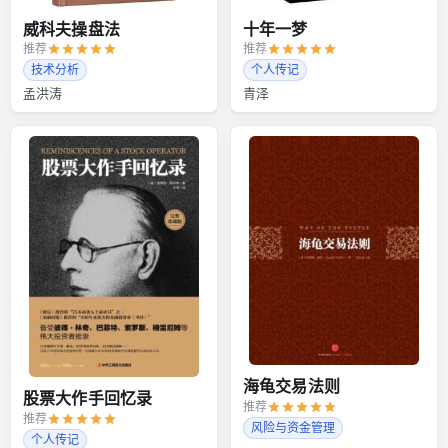
威科夫操盘法
十年一梦
推荐
推荐
技术分析
个人传记
孟洪涛
青泽
海龟交易法则
股票大作手回忆录
推荐
推荐
风险与资金管理
个人传记