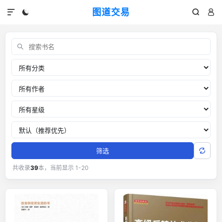
图道交易




交易书单：外汇黄金交易经典书籍
关键词
分类
作者
推荐星级
排序
筛选
共收录
39
本，当前显示 1-20