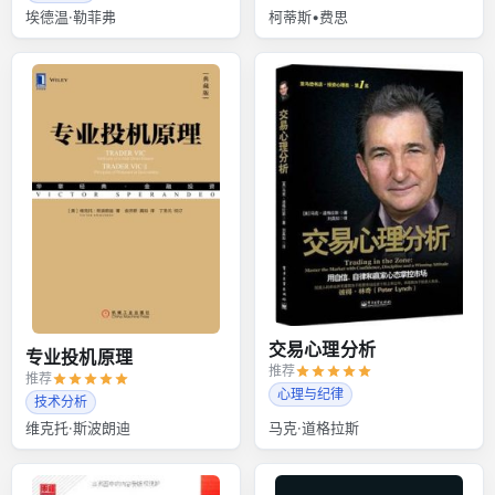
埃德温·勒菲弗
柯蒂斯•费思
交易心理分析
专业投机原理
推荐
推荐
心理与纪律
技术分析
维克托·斯波朗迪
马克·道格拉斯