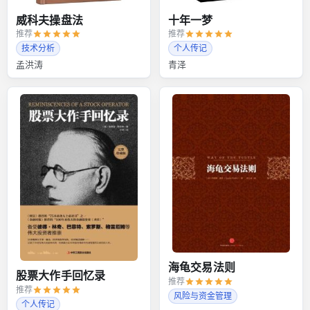
威科夫操盘法
十年一梦
推荐
推荐
技术分析
个人传记
孟洪涛
青泽
海龟交易法则
股票大作手回忆录
推荐
推荐
风险与资金管理
个人传记