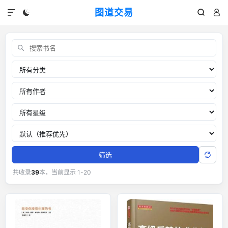
图道交易




交易书单：外汇黄金交易经典书籍
关键词
分类
作者
推荐星级
排序
筛选
共收录
39
本，当前显示 1-20