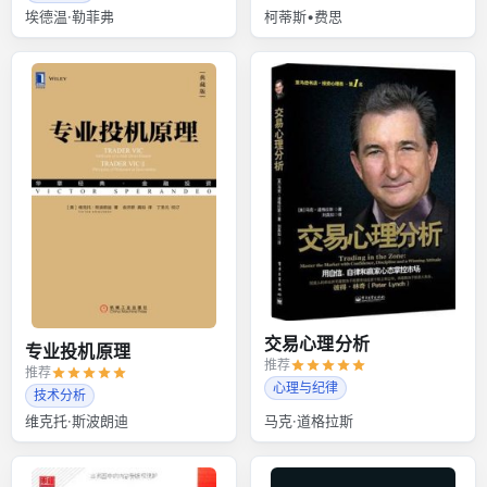
埃德温·勒菲弗
柯蒂斯•费思
交易心理分析
专业投机原理
推荐
推荐
心理与纪律
技术分析
维克托·斯波朗迪
马克·道格拉斯