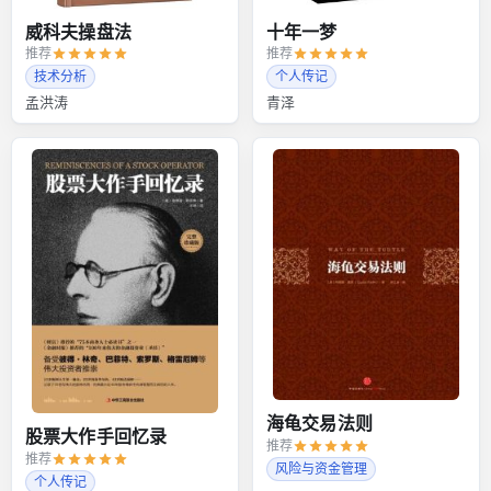
威科夫操盘法
十年一梦
推荐
推荐
技术分析
个人传记
孟洪涛
青泽
海龟交易法则
股票大作手回忆录
推荐
推荐
风险与资金管理
个人传记