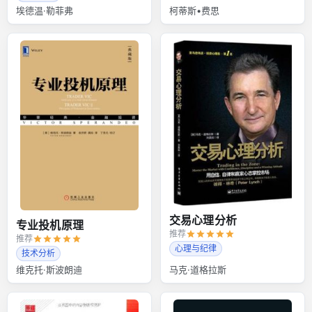
埃德温·勒菲弗
柯蒂斯•费思
交易心理分析
专业投机原理
推荐
推荐
心理与纪律
技术分析
维克托·斯波朗迪
马克·道格拉斯