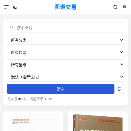
图道交易




交易书单：外汇黄金交易经典书籍
关键词
分类
作者
推荐星级
排序
筛选
共收录
39
本，当前显示 1-20