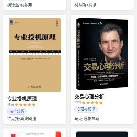
埃德温·勒菲弗
柯蒂斯•费思
交易心理分析
专业投机原理
推荐
推荐
心理与纪律
技术分析
维克托·斯波朗迪
马克·道格拉斯