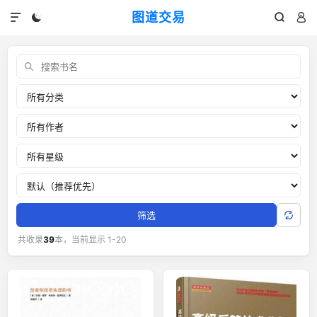
图道交易




交易书单：外汇黄金交易经典书籍
关键词
分类
作者
推荐星级
排序
筛选
共收录
39
本，当前显示 1-20