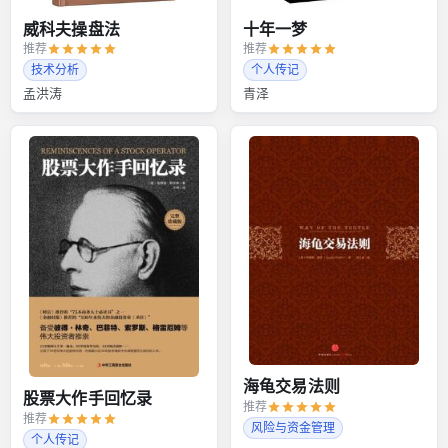
威科夫操盘法
十年一梦
推荐
推荐
技术分析
个人传记
孟洪涛
青泽
海龟交易法则
股票大作手回忆录
推荐
推荐
风险与资金管理
个人传记