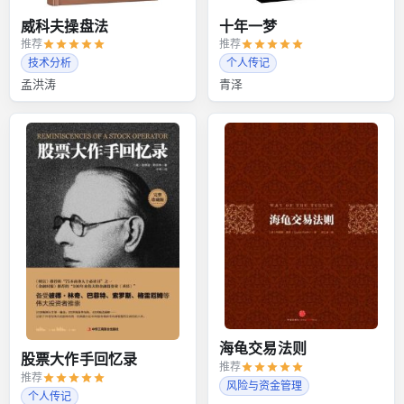
威科夫操盘法
十年一梦
推荐
推荐
技术分析
个人传记
孟洪涛
青泽
海龟交易法则
股票大作手回忆录
推荐
推荐
风险与资金管理
个人传记