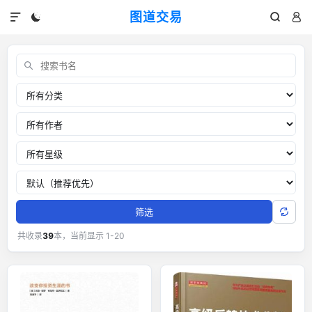
图道交易




交易书单：外汇黄金交易经典书籍
关键词
分类
作者
推荐星级
排序
筛选
共收录
39
本，当前显示 1-20