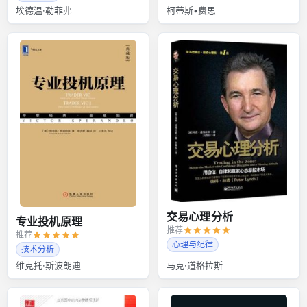
埃德温·勒菲弗
柯蒂斯•费思
交易心理分析
专业投机原理
推荐
推荐
心理与纪律
技术分析
维克托·斯波朗迪
马克·道格拉斯