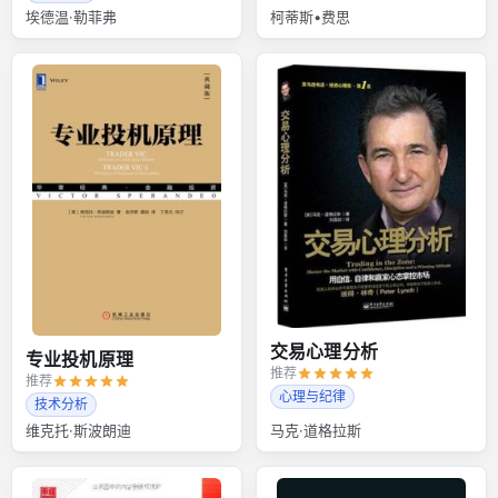
埃德温·勒菲弗
柯蒂斯•费思
交易心理分析
专业投机原理
推荐
推荐
心理与纪律
技术分析
维克托·斯波朗迪
马克·道格拉斯