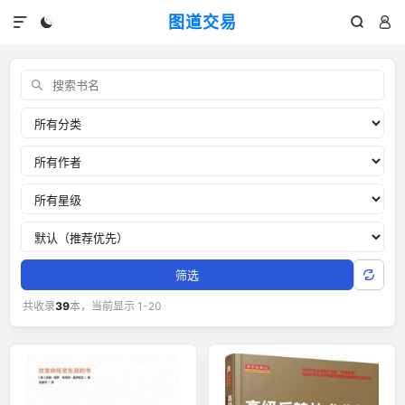
图道交易




交易书单：外汇黄金交易经典书籍
关键词
分类
作者
推荐星级
排序
筛选
共收录
39
本，当前显示 1-20