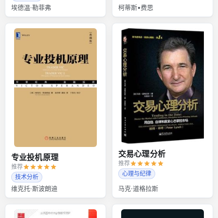
埃德温·勒菲弗
柯蒂斯•费思
交易心理分析
专业投机原理
推荐
推荐
心理与纪律
技术分析
维克托·斯波朗迪
马克·道格拉斯