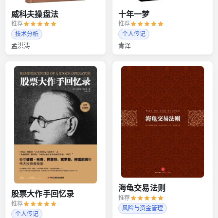
威科夫操盘法
十年一梦
推荐
推荐
技术分析
个人传记
孟洪涛
青泽
海龟交易法则
股票大作手回忆录
推荐
推荐
风险与资金管理
个人传记