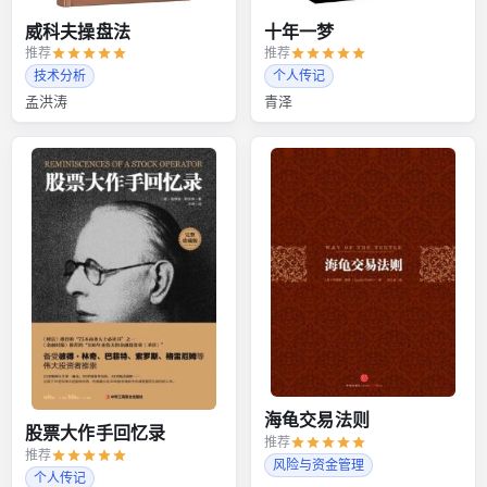
威科夫操盘法
十年一梦
推荐
推荐
技术分析
个人传记
孟洪涛
青泽
海龟交易法则
股票大作手回忆录
推荐
推荐
风险与资金管理
个人传记