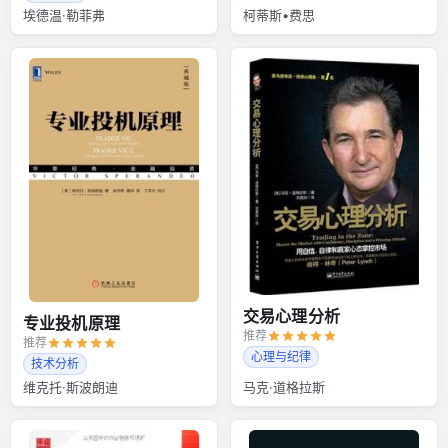
埃德温·勒菲弗
柯蒂斯•费思
交易心理分析
专业投机原理
推荐
推荐
心理与纪律
技术分析
维克托·斯波朗迪
马克·道格拉斯