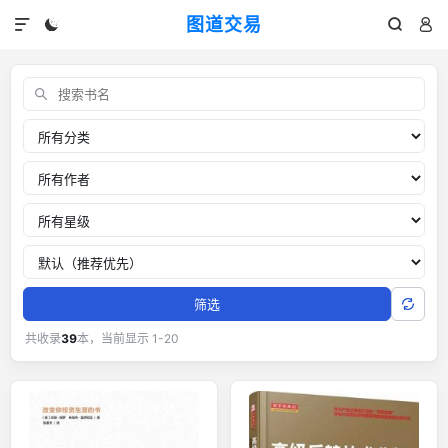
图道交易




交易书单：外汇黄金交易经典书籍
关键词
分类
作者
推荐星级
排序
筛选
共收录
39
本，当前显示 1-20