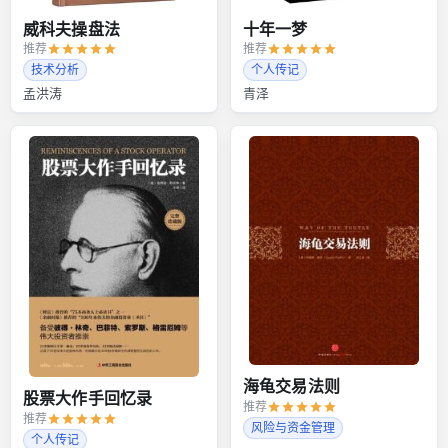
威科夫操盘法
十年一梦
推荐
推荐
技术分析
个人传记
孟洪涛
青泽
海龟交易法则
股票大作手回忆录
推荐
推荐
风险与资金管理
个人传记