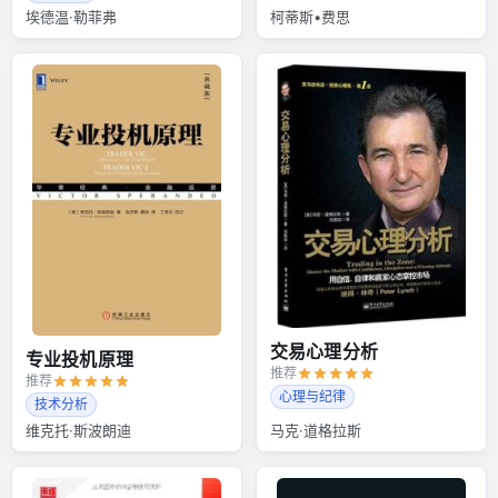
埃德温·勒菲弗
柯蒂斯•费思
交易心理分析
专业投机原理
推荐
推荐
心理与纪律
技术分析
维克托·斯波朗迪
马克·道格拉斯