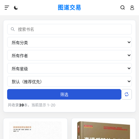
图道交易




交易书单：外汇黄金交易经典书籍
关键词
分类
作者
推荐星级
排序
筛选
共收录
39
本，当前显示 1-20