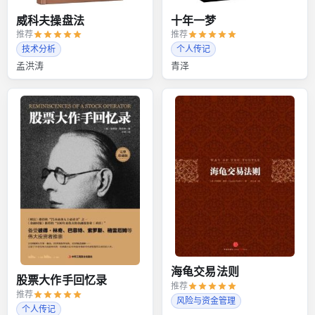
威科夫操盘法
十年一梦
推荐
推荐
技术分析
个人传记
孟洪涛
青泽
海龟交易法则
股票大作手回忆录
推荐
推荐
风险与资金管理
个人传记