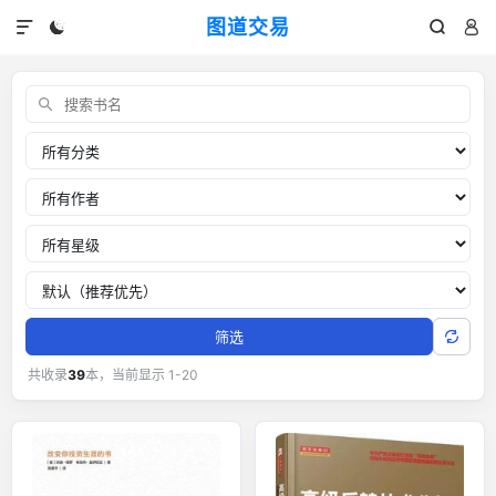
图道交易




交易书单：外汇黄金交易经典书籍
关键词
分类
作者
推荐星级
排序
筛选
共收录
39
本，当前显示 1-20