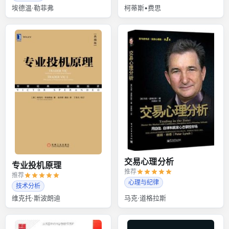
埃德温·勒菲弗
柯蒂斯•费思
交易心理分析
专业投机原理
推荐
推荐
心理与纪律
技术分析
维克托·斯波朗迪
马克·道格拉斯