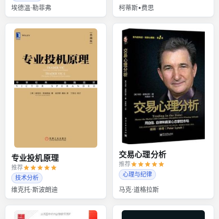
埃德温·勒菲弗
柯蒂斯•费思
交易心理分析
专业投机原理
推荐
推荐
心理与纪律
技术分析
维克托·斯波朗迪
马克·道格拉斯