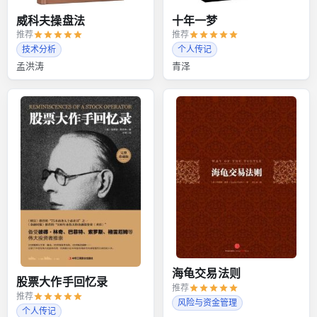
威科夫操盘法
十年一梦
推荐
推荐
技术分析
个人传记
孟洪涛
青泽
海龟交易法则
股票大作手回忆录
推荐
推荐
风险与资金管理
个人传记