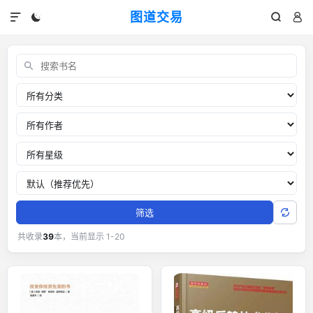
图道交易




交易书单：外汇黄金交易经典书籍
关键词
分类
作者
推荐星级
排序
筛选
共收录
39
本，当前显示 1-20