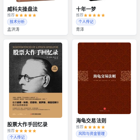
威科夫操盘法
十年一梦
推荐
推荐
技术分析
个人传记
孟洪涛
青泽
海龟交易法则
股票大作手回忆录
推荐
推荐
风险与资金管理
个人传记