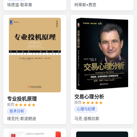
埃德温·勒菲弗
柯蒂斯•费思
交易心理分析
专业投机原理
推荐
推荐
心理与纪律
技术分析
维克托·斯波朗迪
马克·道格拉斯