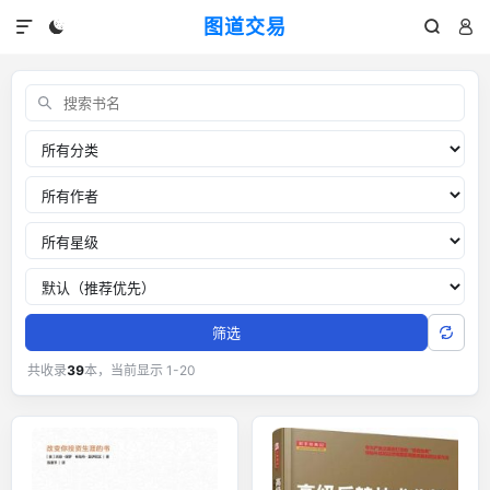
图道交易




交易书单：外汇黄金交易经典书籍
关键词
分类
作者
推荐星级
排序
筛选
共收录
39
本，当前显示 1-20