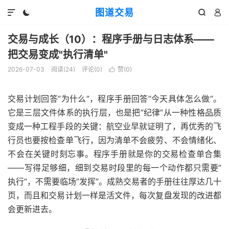
图道交易




交易与成长（10）：程序手册与日志体系——
把交易变成"执行清单"
2026-07-03
阅读(
24
)
评论(0)
赞(
0
)

交易计划回答”为什么”，程序手册回答”今天具体怎么做”。
它是三层文件体系的执行层，也是把”纪律”从一种性格品质
变成一种工程手段的关键：航空业早就证明了，再优秀的飞
行员也要按检查单飞行，因为清单不会疲劳、不会情绪化、
不会在关键时刻忘事。程序手册就是你的交易检查单合集
——写得足够细，细到交易时段里的每一个动作都只需要”
执行”，不需要临场”发挥”。成熟交易者的手册往往厚达几十
页，而且和交易计划一样是活文件，每次复盘发现的改进都
会更新进去。