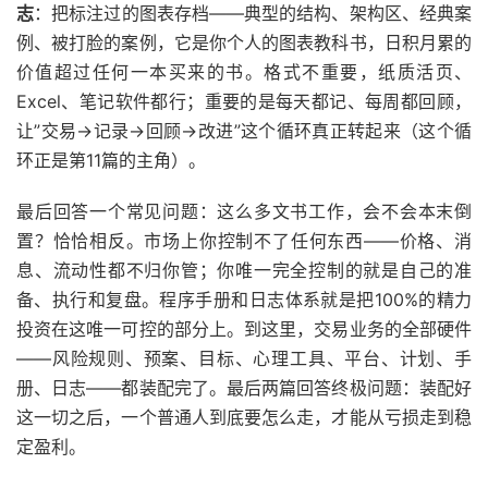
志
：把标注过的图表存档——典型的结构、架构区、经典案
例、被打脸的案例，它是你个人的图表教科书，日积月累的
价值超过任何一本买来的书。格式不重要，纸质活页、
Excel、笔记软件都行；重要的是每天都记、每周都回顾，
让”交易→记录→回顾→改进”这个循环真正转起来（这个循
环正是第11篇的主角）。
最后回答一个常见问题：这么多文书工作，会不会本末倒
置？恰恰相反。市场上你控制不了任何东西——价格、消
息、流动性都不归你管；你唯一完全控制的就是自己的准
备、执行和复盘。程序手册和日志体系就是把100%的精力
投资在这唯一可控的部分上。到这里，交易业务的全部硬件
——风险规则、预案、目标、心理工具、平台、计划、手
册、日志——都装配完了。最后两篇回答终极问题：装配好
这一切之后，一个普通人到底要怎么走，才能从亏损走到稳
定盈利。