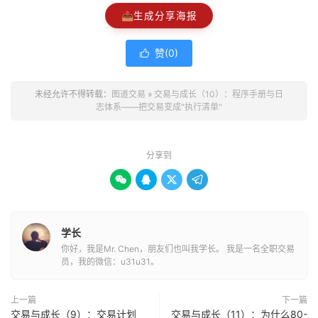
📤
生成分享海报
赞(
0
)

未经允许不得转载：
图道交易
»
交易与成长（10）：程序手册与日
志体系——把交易变成"执行清单"
分享到




学长
你好，我是Mr. Chen，朋友们也叫我学长。 我是一名全职交易
员，我的微信：u31u31。
上一篇
下一篇
交易与成长（9）：交易计划
交易与成长（11）：为什么80-