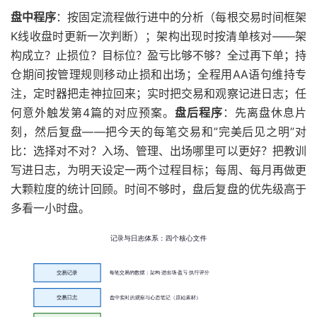
盘中程序
：按固定流程做行进中的分析（每根交易时间框架
K线收盘时更新一次判断）；架构出现时按清单核对——架
构成立？止损位？目标位？盈亏比够不够？全过再下单；持
仓期间按管理规则移动止损和出场；全程用AA语句维持专
注，定时器把走神拉回来；实时把交易和观察记进日志；任
何意外触发第4篇的对应预案。
盘后程序
：先离盘休息片
刻，然后复盘——把今天的每笔交易和”完美后见之明”对
比：选择对不对？入场、管理、出场哪里可以更好？把教训
写进日志，为明天设定一两个过程目标；每周、每月再做更
大颗粒度的统计回顾。时间不够时，盘后复盘的优先级高于
多看一小时盘。