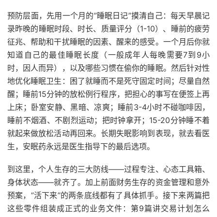
预防层面，先用一个月的”睡眠日记”摸清自己：每天早晨记
录昨晚的睡眠时段、时长、质量评分（1-10）、睡前的疲劳
征兆、帮助和干扰睡眠的因素、醒来的感受。一个月后你就
知道自己的最佳睡眠长度（一般成年人每晚需要7到9小
时，因人而异），以及哪些习惯在偷你的睡眠。然后针对性
地优化睡眠卫生：困了就睡而不是死守固定时间；尽量自然
醒；睡前15分钟的放松例行程序，把担心的事写在便签上再
上床；卧室安静、黑暗、凉爽；睡前3-4小时不碰咖啡因，
睡前不烟酒、不剧烈运动；把时钟拿开；15-20分钟睡不着
就起来做放松活动再回来。长期失眠影响到表现，就去看医
生，安眠药永远是医生指导下的最后选项。
到这里，个人生存的三大防线——过程专注、心态工具箱、
身体状态——就齐了。加上前面财务生存的资金管理和意外
预案，”活下来”的两条底线都有了具体抓手。接下来两篇把
这些零件组装成正式的业务文件：第9篇讲交易计划怎么