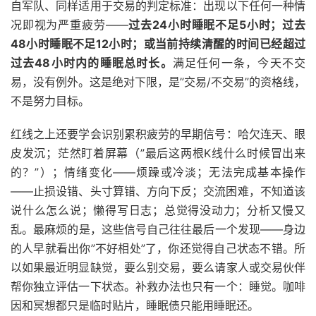
自军队、同样适用于交易的判定标准：出现以下任何一种情
况即视为严重疲劳——
过去24小时睡眠不足5小时；过去
48小时睡眠不足12小时；或当前持续清醒的时间已经超过
过去48小时内的睡眠总时长。
满足任何一条，今天不交
易，没有例外。这是绝对下限，是”交易/不交易”的资格线，
不是努力目标。
红线之上还要学会识别累积疲劳的早期信号：哈欠连天、眼
皮发沉；茫然盯着屏幕（”最后这两根K线什么时候冒出来
的？”）；情绪变化——烦躁或冷淡；无法完成基本操作
——止损设错、头寸算错、方向下反；交流困难，不知道该
说什么怎么说；懒得写日志；总觉得没动力；分析又慢又
乱。最麻烦的是，这些信号自己往往最后一个发现——身边
的人早就看出你”不好相处”了，你还觉得自己状态不错。所
以如果最近明显缺觉，要么别交易，要么请家人或交易伙伴
帮你独立评估一下状态。补救办法也只有一个：睡觉。咖啡
因和冥想都只是临时贴片，睡眠债只能用睡眠还。