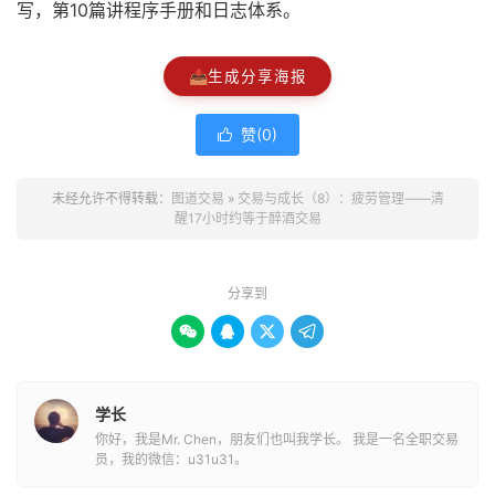
写，第10篇讲程序手册和日志体系。
📤
生成分享海报
赞(
0
)

未经允许不得转载：
图道交易
»
交易与成长（8）：疲劳管理——清
醒17小时约等于醉酒交易
分享到




学长
你好，我是Mr. Chen，朋友们也叫我学长。 我是一名全职交易
员，我的微信：u31u31。