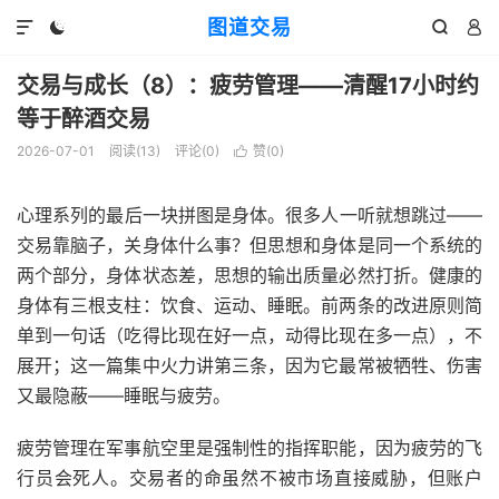
图道交易




交易与成长（8）：疲劳管理——清醒17小时约
等于醉酒交易
2026-07-01
阅读(
13
)
评论(0)
赞(
0
)

心理系列的最后一块拼图是身体。很多人一听就想跳过——
交易靠脑子，关身体什么事？但思想和身体是同一个系统的
两个部分，身体状态差，思想的输出质量必然打折。健康的
身体有三根支柱：饮食、运动、睡眠。前两条的改进原则简
单到一句话（吃得比现在好一点，动得比现在多一点），不
展开；这一篇集中火力讲第三条，因为它最常被牺牲、伤害
又最隐蔽——睡眠与疲劳。
疲劳管理在军事航空里是强制性的指挥职能，因为疲劳的飞
行员会死人。交易者的命虽然不被市场直接威胁，但账户