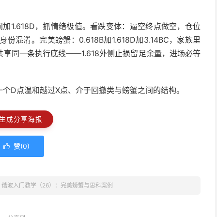
加1.618D，抓情绪极值。看跌变体：逼空终点做空，仓位
混淆。完美螃蟹：0.618B加1.618D加3.14BC，家族里
享同一条执行底线——1.618外侧止损留足余量，进场必等
一个D点温和越过X点、介于回撤类与螃蟹之间的结构。
生成分享海报
赞(
0
)

»
谐波入门教学（26）：完美螃蟹与思科案例