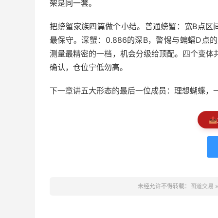
架是同一套。
把螃蟹家族四篇做个小结。普通螃蟹：宽B点区间
最保守。深蟹：0.886的深B，警惕与蝙蝠D点的身份
测量最精密的一档，机会分级给顶配。四个变体共
确认，仓位宁低勿高。
下一章讲五大形态的最后一位成员：理想蝴蝶，
📤
未经允许不得转载：
图道交易