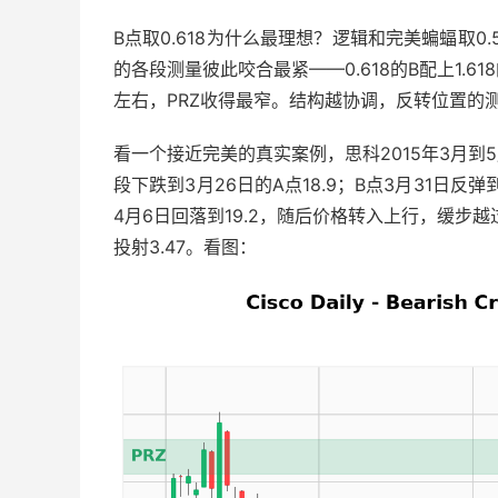
B点取0.618为什么最理想？逻辑和完美蝙蝠取0.
的各段测量彼此咬合最紧——0.618的B配上1.6
左右，PRZ收得最窄。结构越协调，反转位置的
看一个接近完美的真实案例，思科2015年3月到5
段下跌到3月26日的A点18.9；B点3月31日反弹到
4月6日回落到19.2，随后价格转入上行，缓步越过X
投射3.47。看图：