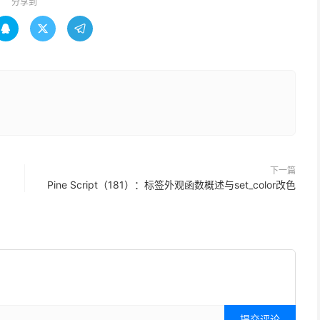
分享到



下一篇
Pine Script（181）：标签外观函数概述与set_color改色
提交评论