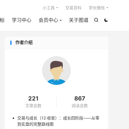

小工具
交易百科
学长微信
标
学习中心
会员中心
关于图道


作者介绍
221
867
文章总数
阅读总数
交易与成长（12·收官）：成长四阶段——从零
到实盘的完整路线图