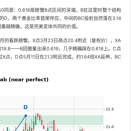
50同源：0.618是螃蟹B点区间的深端，B在这里时整个结构
18的D，两个黄金比率首尾呼应，中间的BC投射自然落在3.14
测量越精确，这是完美变体共同的价值。
月的看跌螃蟹。X点3月23日高点20.4附近（复权价），XA
19.8——B回撤量出来0.619，几乎精确踩在0.618上。C点
点，D点5月11日在21.3附近完成，约1.64倍XA延伸，BC