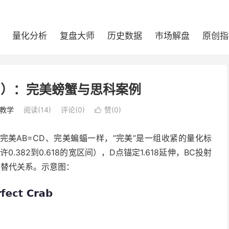
量化分析
复盘大师
历史数据
市场解盘
原创指
6）：完美螃蟹与思科案例
教学
阅读(
14
)
评论(0)
赞(
0
)

美AB=CD、完美蝙蝠一样，”完美”是一组收紧的量化标
0.382到0.618的宽区间），D点锚定1.618延伸，BC投射
8的替代关系。示意图：