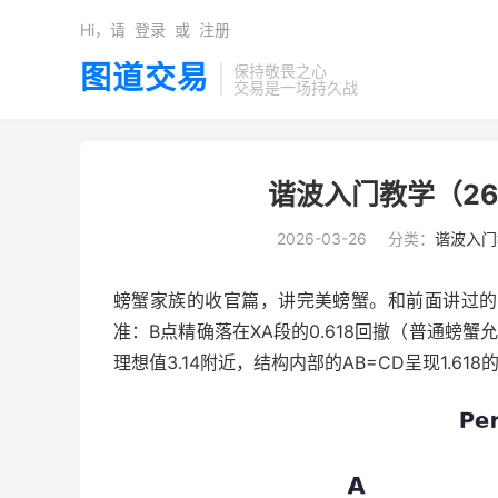
Hi，请
登录
或
注册
图道交易
保持敬畏之心
交易是一场持久战
谐波入门教学（2
2026-03-26
分类：
谐波入门
螃蟹家族的收官篇，讲完美螃蟹。和前面讲过的完
准：B点精确落在XA段的0.618回撤（普通螃蟹允许
理想值3.14附近，结构内部的AB=CD呈现1.61