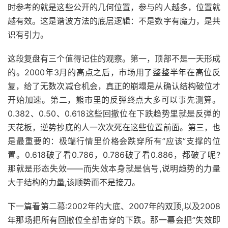
时参考的就是这些公开的几何位置，参与的人越多，位置就
越有效。这是谐波方法的底层逻辑：不是数字有魔力，是共
识有引力。
这段复盘有三个值得记住的观察。第一，顶部不是一天形成
的。2000年3月的高点之后，市场用了整整半年在高位反
复，给了无数次减仓机会，真正的崩塌是从确认结构破位才
开始加速。第二，熊市里的反弹终点大多可以事先测算。
0.382、0.50、0.618这些回撤位在下跌趋势里就是反弹的
天花板，逆势抄底的人一次次死在这些位置前面。第三，也
是最重要的：极端行情里价格会跌穿所有”应该”支撑的位
置。0.618破了看0.786，0.786破了看0.886，都破了呢?
那就是形态失效——而失效本身就是信号,说明趋势的力量
大于结构的力量,该顺势而不是接刀。
下一篇看第二幕:2002年的大底、2007年的双顶,以及2008
年那场把所有回撤位全部击穿的下跌。那一幕会把”失效即