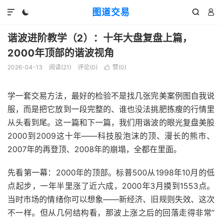
图道交易




谐波进阶教学（2）：十年大盘复盘上篇，
2000年顶部的谐波视角
2026-04-13
阅读(
21
)
评论(0)
赞(
0
)

学一套交易方法，最好的检验不是找几张完美案例图自我说
服，而是把它放到一段完整的、谁也没法挑肥拣瘦的行情里
从头看到尾。这一篇和下一篇，我们用谐波的眼光复盘美股
2000到2009这十年——科技股泡沫的顶、漫长的熊市、
2007年的再登顶、2008年的崩塌，全都在里面。
先看第一幕：2000年的顶部。标普500从1998年10月的低
点起步，一年半里涨了近六成，2000年3月摸到1553点。
当时市场的情绪你可以想象——新经济、旧规则失效、这次
不一样。但从几何结构看，那波上涨之后的回落走得非常”