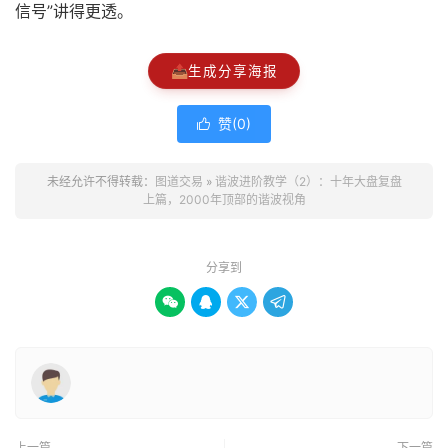
信号”讲得更透。
📤
生成分享海报
赞(
0
)

未经允许不得转载：
图道交易
»
谐波进阶教学（2）：十年大盘复盘
上篇，2000年顶部的谐波视角
分享到




上一篇
下一篇