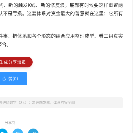
构、新的触发K线、新的修复浪。底部有时候要这样重置两
从不是亏损。这套体系对资金最大的善意就在这里：它所有
件事：把体系和各个形态的组合应用整理成型、看三组真实
整合。
生成分享海报
赞(
0
)

波进阶教学（34）：加速触发器，体系的安全阀
分享到