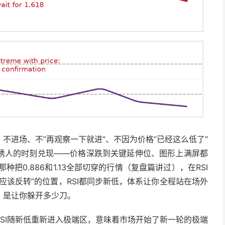
不进场、不”再观察一下就进”、不因为价格”已经这么低了”
诱人的时刻兑现——价格深跌到关键延伸位、图形上满屏都
年那种把0.886和1.13全部切穿的行情（复盘篇讲过），在RSI
应该反转”的位置，RSI都同步新低，体系让你全程站在场外
，是让你躲开多少刀。
SI随新低重新进入极端区，意味着市场开始了新一轮的极端