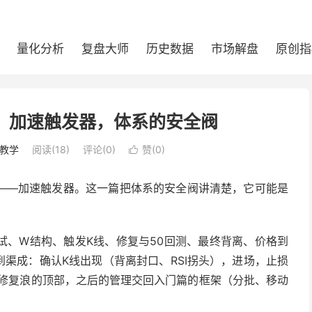
量化分析
复盘大师
历史数据
市场解盘
原创指
：加速触发器，体系的安全阀
教学
阅读(
18
)
评论(0)
赞(
0
)

——加速触发器。这一篇把体系的安全阀讲清楚，它可能是
试、W结构、触发K线、修复与50回测、最终背离、价格到
就水到渠成：确认K线出现（背离封口、RSI拐头），进场，止损
标看修复浪的顶部，之后的管理交回入门篇的框架（分批、移动