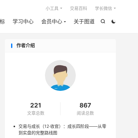

小工具
交易百科
学长微信
标
学习中心
会员中心
关于图道


作者介绍
221
867
文章总数
阅读总数
交易与成长（12·收官）：成长四阶段——从零
到实盘的完整路线图