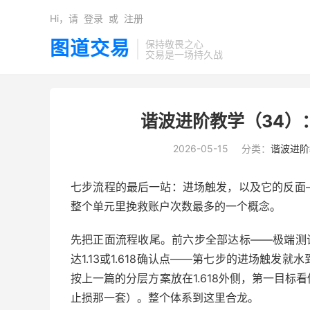
Hi，请
登录
或
注册
图道交易
保持敬畏之心
交易是一场持久战
谐波进阶教学（34）
2026-05-15
分类：
谐波进阶
七步流程的最后一站：进场触发，以及它的反面
整个单元里挽救账户次数最多的一个概念。
先把正面流程收尾。前六步全部达标——极端测
达1.13或1.618确认点——第七步的进场触发
按上一篇的分层方案放在1.618外侧，第一目
止损那一套）。整个体系到这里合龙。