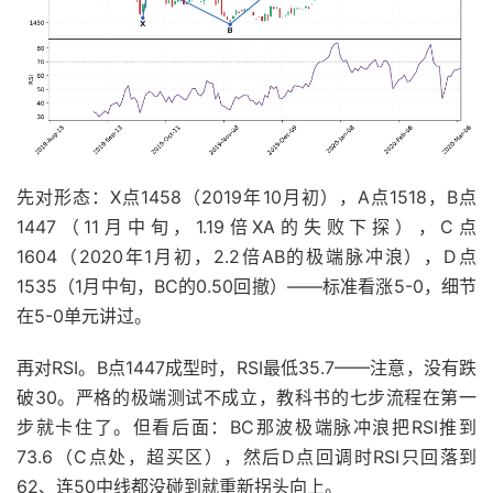
先对形态：X点1458（2019年10月初），A点1518，B点
1447（11月中旬，1.19倍XA的失败下探），C点
1604（2020年1月初，2.2倍AB的极端脉冲浪），D点
1535（1月中旬，BC的0.50回撤）——标准看涨5-0，细节
在5-0单元讲过。
再对RSI。B点1447成型时，RSI最低35.7——注意，没有跌
破30。严格的极端测试不成立，教科书的七步流程在第一
步就卡住了。但看后面：BC那波极端脉冲浪把RSI推到
73.6（C点处，超买区），然后D点回调时RSI只回落到
62、连50中线都没碰到就重新拐头向上。