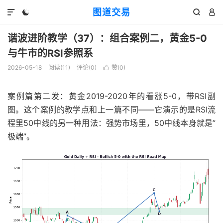
图道交易




谐波进阶教学（37）：组合案例二，黄金5-0
与牛市的RSI参照系
2026-05-18
阅读(
11
)
评论(0)
赞(
0
)

案例篇第二发：黄金2019-2020年的看涨5-0，带RSI副
图。这个案例的教学点和上一篇不同——它演示的是RSI流
程里50中线的另一种用法：强势市场里，50中线本身就是”
极端”。