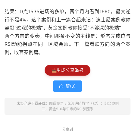
结果：D点1535进场的多单，两个月内看到1690，最大逆
行不足4%。这个案例和上一篇合起来记：迪士尼案例教你
容忍”过深的极端”，黄金案例教你接受”不够深的极端”——
两个方向的变奏，中间那条不变的主线是：形态完成位与
RSI动能拐点在同一区域会师。下一篇看跌方向的两个案
例，收官案例篇。
📤
生成分享海报
赞(
0
)

未经允许不得转载：
图道交易
»
谐波进阶教学（37）：组合案例
二，黄金5-0与牛市的RSI参照系
分享到