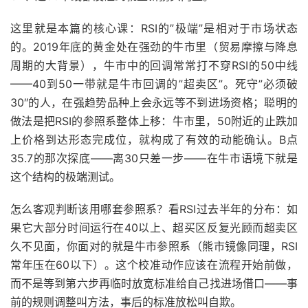
这里就是本篇的核心课：RSI的”极端”是相对于市场状态
的。2019年底的黄金处在强劲的牛市里（贸易摩擦与降息
周期的大背景），牛市中的回调常常打不穿RSI的50中线
——40到50一带就是牛市回调的”超卖区”。死守”必须破
30″的人，在强趋势品种上会永远等不到进场资格；聪明的
做法是把RSI的参照系整体上移：牛市里，50附近的止跌加
上价格到达形态完成位，就构成了有效的动能确认。B点
35.7的那次探底——离30只差一步——在牛市语境下就是
这个结构的极端测试。
怎么客观判断该用哪套参照系？看RSI过去半年的分布：如
果它大部分时间运行在40以上、超买区反复光顾而超卖区
久不见面，你面对的就是牛市参照系（熊市镜像同理，RSI
常年压在60以下）。这个校准动作应该在流程开始前做，
而不是等到第六步再临时放宽标准给自己找进场借口——事
前的规则调整叫方法，事后的标准放松叫自欺。