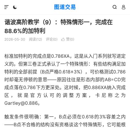
图道交易




谐波高阶教学（9）：特殊情形一，完成在
88.6%的加特利
2026-05-30
阅读(
12
)
评论(0)
赞(
0
)

标准加特利的完成点是0.786XA，这是从入门系列就写进定
义的。但第三卷正式承认了一个特殊情形：有些结构满足加
特利的全部前提（B点严格0.618±3%），可价格测试0.786
时却毫无停顿的意思——原因往往是形态内部的AB=CD完
成点落在0.786下方更深处。这时候，把0.886XA纳入完成
区，就是官方认可的调整方案，卡尼称之为
Gartley@0.886。
触发条件很明确：第一，B点必须在0.618的3%容差之内
——B点不合格的结构没有资格谈这个特殊情形，它可能根