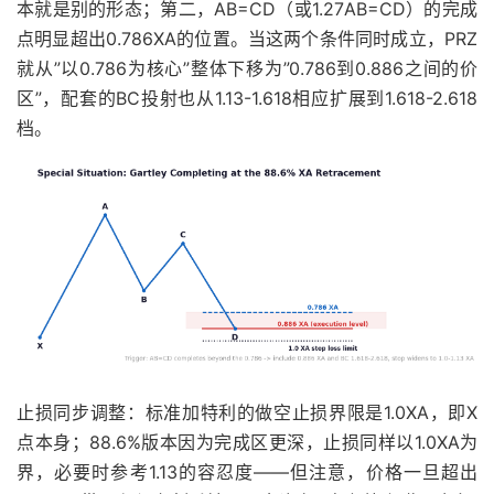
本就是别的形态；第二，AB=CD（或1.27AB=CD）的完成
点明显超出0.786XA的位置。当这两个条件同时成立，PRZ
就从”以0.786为核心”整体下移为”0.786到0.886之间的价
区”，配套的BC投射也从1.13-1.618相应扩展到1.618-2.618
档。
止损同步调整：标准加特利的做空止损界限是1.0XA，即X
点本身；88.6%版本因为完成区更深，止损同样以1.0XA为
界，必要时参考1.13的容忍度——但注意，价格一旦超出