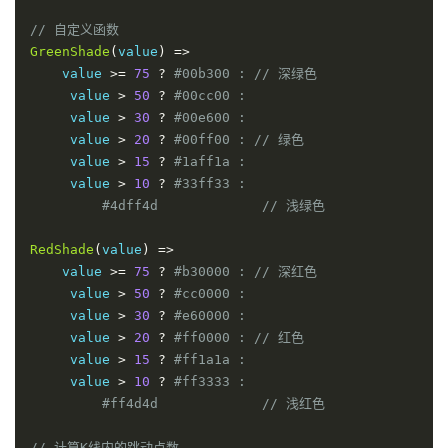
// 自定义函数
GreenShade
(
value
)
=>
    value 
>=
75
?
#00b300 : // 深绿色
     value 
>
50
?
#00cc00 :
     value 
>
30
?
#00e600 :
     value 
>
20
?
#00ff00 : // 绿色
     value 
>
15
?
#1aff1a :
     value 
>
10
?
#33ff33 :
#4dff4d             // 浅绿色
RedShade
(
value
)
=>
    value 
>=
75
?
#b30000 : // 深红色
     value 
>
50
?
#cc0000 :
     value 
>
30
?
#e60000 :
     value 
>
20
?
#ff0000 : // 红色
     value 
>
15
?
#ff1a1a :
     value 
>
10
?
#ff3333 :
#ff4d4d             // 浅红色
// 计算K线内的跳动点数