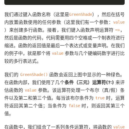
我们通过键入函数名称（这里是
），然后在括号
GreenShade
内放置函数使用的任何参数（这里我们有一个参数：
value
）来创建多行函数。接着，我们键入函数声明运算符
，
=>
然后是函数的代码，代码需要用四个空格或一个制表符进行
缩进。函数的返回值是最后一个表达式或变量声明。在我们
的例子中，就是那个将
参数与几个硬编码数字进行比
value
较的多行表达式。
我们的
函数会返回上图中显示的一种绿色。
GreenShade()
在函数内部，我们使用了几个
条件（三元）运算符(?:)
来评
估函数的
参数。该运算符处理一个布尔（真/假）条
value
件以及第二和第三个值。每当该布尔条件为
时，运算
true
符返回其第二个值；当条件为
时，则返回其第三个
false
值。
在函数中，我们组合了一系列条件运算符，将函数的
value