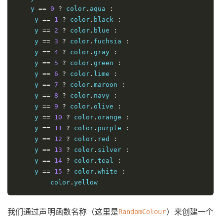
    y 
==
0
?
 color
.
aqua 
:
     y 
==
1
?
 color
.
black 
:
     y 
==
2
?
 color
.
blue 
:
     y 
==
3
?
 color
.
fuchsia 
:
     y 
==
4
?
 color
.
gray 
:
     y 
==
5
?
 color
.
green 
:
     y 
==
6
?
 color
.
lime 
:
     y 
==
7
?
 color
.
maroon 
:
     y 
==
8
?
 color
.
navy 
:
     y 
==
9
?
 color
.
olive 
:
     y 
==
10
?
 color
.
orange 
:
     y 
==
11
?
 color
.
purple 
:
     y 
==
12
?
 color
.
red 
:
     y 
==
13
?
 color
.
silver 
:
     y 
==
14
?
 color
.
teal 
:
     y 
==
15
?
 color
.
white 
:
         color
.
yellow
我们通过声明函数名称（这里是
）来创建一个
RandomColour