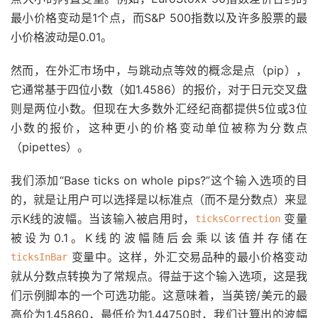
最小价格变动是1个点，而S&P 500指数以及许多股票的最
小价格波动是0.01。
然而，在外汇市场中，与跳动点等效的概念是点（pip），
它通常基于四位小数（如1.4586）的报价，对于日元交叉盘
则是两位小数。但现在大多数外汇经纪商都提供5位或3位
小数的报价，这种更小的价格变动单位被称为分数点
（pipettes）。
我们添加“Base ticks on whole pips?”这个输入选项的目
的，就是让用户可以选择是以标准点（而不是分数点）来显
示K线的波幅。当该输入被启用时，
变量
ticksCorrection
被设为0.1。K线的波幅随后会乘以该值并存储在
变量中。这样，外汇交易品种的最小价格变动
ticksInBar
就从分数点转换为了常规点。得益于这个输入选项，这是我
们示例脚本的一个可选功能。这意味着，当英镑/美元的最
高价为1.45860，最低价为1.44750时，我们计算出的波幅