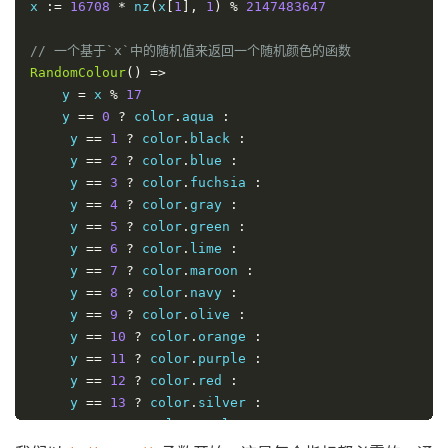
x 
:=
16708
*
 nz
(
x
[
1
],
1
)
%
2147483647
// 一个基于`x`中的随机值来返回一个随机颜色的函数
RandomColour
()
=>
    y 
=
 x 
%
17
    y 
==
0
?
 color
.
aqua 
:
     y 
==
1
?
 color
.
black 
:
     y 
==
2
?
 color
.
blue 
:
     y 
==
3
?
 color
.
fuchsia 
:
     y 
==
4
?
 color
.
gray 
:
     y 
==
5
?
 color
.
green 
:
     y 
==
6
?
 color
.
lime 
:
     y 
==
7
?
 color
.
maroon 
:
     y 
==
8
?
 color
.
navy 
:
     y 
==
9
?
 color
.
olive 
:
     y 
==
10
?
 color
.
orange 
:
     y 
==
11
?
 color
.
purple 
:
     y 
==
12
?
 color
.
red 
:
     y 
==
13
?
 color
.
silver 
:
     y 
==
14
?
 color
.
teal 
:
     y 
==
15
?
 color
.
white 
: