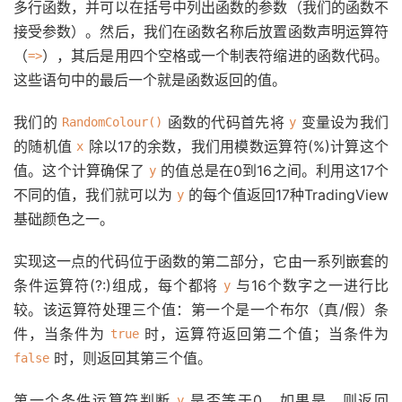
多行函数，并可以在括号中列出函数的参数（我们的函数不
接受参数）。然后，我们在函数名称后放置函数声明运算符
（
），其后是用四个空格或一个制表符缩进的函数代码。
=>
这些语句中的最后一个就是函数返回的值。
我们的
函数的代码首先将
变量设为我们
RandomColour()
y
的随机值
除以17的余数，我们用模数运算符(%)计算这个
x
值。这个计算确保了
的值总是在0到16之间。利用这17个
y
不同的值，我们就可以为
的每个值返回17种TradingView
y
基础颜色之一。
实现这一点的代码位于函数的第二部分，它由一系列嵌套的
条件运算符(?:)组成，每个都将
与16个数字之一进行比
y
较。该运算符处理三个值：第一个是一个布尔（真/假）条
件，当条件为
时，运算符返回第二个值；当条件为
true
时，则返回其第三个值。
false
第一个条件运算符判断
是否等于0。如果是，则返回
y