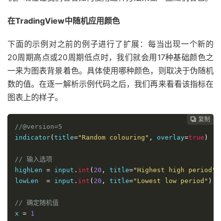
在TradingView中随机应用颜色
下面的示例对之前的例子进行了扩展：每当出现一个新的
20周期高点或20周期低点时，我们就会用17种基础颜色之
一来为图表背景着色。具体使用哪种颜色，则取决于伪随机
数的值。在逐一解析示例代码之后，我们再来看看该指标在
图表上的样子。
复制
复制
复制
复制
复制
复制
复制







//@version=5
indicator
(
title
=
"Random colouring"
,
 overlay
=
true
)
// 输入选项
highLen 
=
 input
.
int
(
20
,
 title
=
"Highest high period"
)
lowLen  
=
 input
.
int
(
20
,
 title
=
"Lowest low period"
)
// 确定随机值
x 
=
1