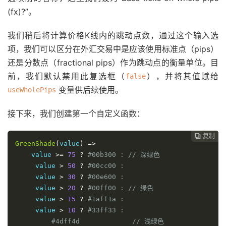
(fx)?”。
我们稍后将计算价格K线内的跳动点数，通过这个输入选
项，我们可以区分在外汇交易中是应该使用标准点（pips）
还是分数点（fractional pips）作为跳动点的衡量单位。目
前，我们默认禁用此复选框（
），并将其值赋给
false
变量供后续使用。
useWholePips
接下来，我们创建第一个自定义函数：
复制
复制
复制
复制
复制
复制
复制
复制
复制
复制
复制
复制
复制













GreenShade
(
value
)
=>
    value 
>=
75
?
#00b300 : // 深绿色
     value 
>
50
?
#00cc00 :
     value 
>
30
?
#00e600 :
     value 
>
20
?
#00ff00 : // 绿色
     value 
>
15
?
#1aff1a :
     value 
>
10
?
#33ff33 :
#4dff4d             // 浅绿色