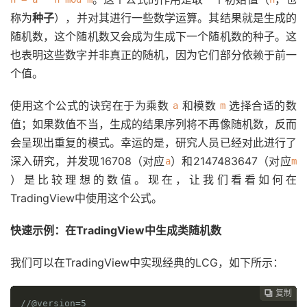
称为
种子
），并对其进行一些数学运算。其结果就是生成的
随机数，这个随机数又会成为生成下一个随机数的种子。这
也表明这些数字并非真正的随机，因为它们部分依赖于前一
个值。
使用这个公式的诀窍在于为乘数
和模数
选择合适的数
a
m
值；如果数值不当，生成的结果序列将不再像随机数，反而
会呈现出重复的模式。幸运的是，研究人员已经对此进行了
深入研究，并发现16708（对应
）和2147483647（对应
a
m
）是比较理想的数值。现在，让我们看看如何在
TradingView中使用这个公式。
快速示例：在TradingView中生成类随机数
我们可以在TradingView中实现经典的LCG，如下所示：
复制
复制
复制
复制
复制
复制
复制
复制








//@version=5