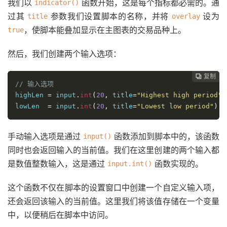
我们以
函数开始，这是每个指标都必需的。通
indicator()
         color
.
yellow

过其
参数我们设置脚本的名称，并将
设为
title
overlay
，使脚本能叠加显示在主图表的交易品种上。
true
// 确定背景颜色
recentHigh 
=
 ta
.
highest
(
high
,
 highLen
)
然后，我们创建两个输入选项：
recentLow  
=
 ta
.
lowest
(
low
,
 lowLen
)
复制
复制
复制
复制
复制
复制






backgroundColour 
=
if
 high 
==
 recentHigh

// 输入选项
    color
.
new
(
RandomColour
(),
80
)
highLen 
=
 input
.
int
(
20
,
 title
=
"Highest high period"
)
else
if
 low 
==
 recentLow

lowLen  
=
 input
.
int
(
20
,
 title
=
"Lowest low period"
)
    color
.
new
(
RandomColour
(),
80
)
// 为K线背景着色
手动输入选项是通过
函数添加到脚本中的，该函数
input()
bgcolor
(
backgroundColour
)
同时也会返回输入的当前值。我们在这里创建的两个输入都
是数值整数输入，这是通过
函数实现的。
input.int()
这个函数不仅在脚本的设置窗口中创建一个自定义输入项，
还会返回该输入的当前值。这里我们将该值存储在一个变量
中，以便稍后在脚本中访问。