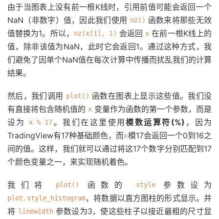
由于当图表上没有前一根K线时，引用前值可能会返回一个
NaN（非数字）值，因此我们使用
函数来将那些无效
nz()
值替换为1。所以，
会返回
在前一根K线上的
nz(x[1], 1)
x
值，除非该值为NaN，此时它会返回1。通过这种方式，我
们避免了因单个NaN值在每次计算中传播而扰乱我们的计算
结果。
然后，我们调用
函数在图表上显示这些值。我们没
plot()
有直接将包含随机值的
变量作为函数的第一个参数，而是
x
设为
。我们在这里使用
模数运算符(%)
，因为
x % 17
TradingView有17种基础颜色，而
模17会返回一个0到16之
x
间的值。这样，我们就可以通过将这17个数字分别匹配到17
个颜色变量之一，来实现随机着色。
我们将
函数的
参数设为
plot()
style
，将数据以直方图柱的形式显示。并
plot.style_histogram
将
参数设为3，使这些柱子以接近最粗的尺寸显
linewidth