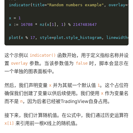
indicator
(
title
=
"Random numbers example"
,
 overlay
=
fa
x 
=
1
x 
:=
16708
*
 nz
(
x
[
1
],
1
)
%
2147483647
plot
(
x 
%
17
,
 style
=
plot
.
style_histogram
,
 linewidth
=
3
这个示例以
函数开始，用于定义指标名称并设
indicator()
置
参数。当该参数值为
时，脚本会显示在
overlay
false
一个单独的图表面板中。
然后，我们声明变量
并为其赋一个默认值
。这个占位符
x
1
确保我们创建了变量以供后续使用。我们使用
作为变量名
x
而不是
，因为后者已经被TradingView自身占用。
n
接下来，我们计算随机值。在公式中，我们通过历史运算符
来引用前一根K线上的随机值。
x[1]