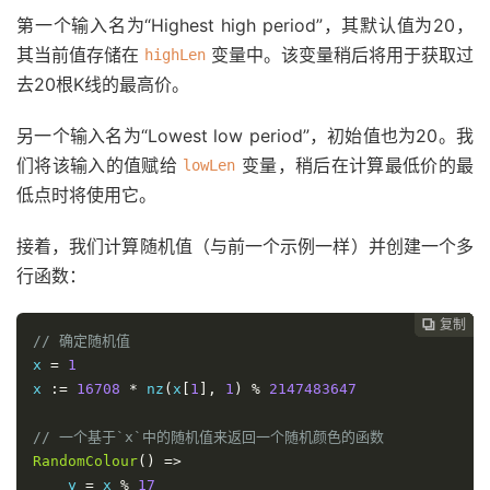
第一个输入名为“Highest high period”，其默认值为20，
其当前值存储在
变量中。该变量稍后将用于获取过
highLen
去20根K线的最高价。
另一个输入名为“Lowest low period”，初始值也为20。我
们将该输入的值赋给
变量，稍后在计算最低价的最
lowLen
低点时将使用它。
接着，我们计算随机值（与前一个示例一样）并创建一个多
行函数：
复制
复制
复制
复制
复制





// 确定随机值
x 
=
1
x 
:=
16708
*
 nz
(
x
[
1
],
1
)
%
2147483647
// 一个基于`x`中的随机值来返回一个随机颜色的函数
RandomColour
()
=>
    y 
=
 x 
%
17