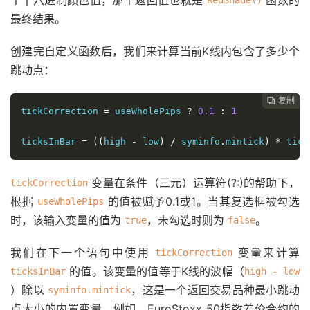
个十六进制颜色值，那个返回值也就是
函数的
RedShade()
最终结果。
创建完自定义函数后，我们来计算当前K线内包含了多少个
跳动点：
复制
复制
复制
复制
复制
复制
复制
复制
复制
复制
复制











tickCorrection 
=
 useWholePips 
?
0.1
:
1
ticksInBar 
=
((
high 
-
 low
)
/
 syminfo
.
mintick
)
*
 tick
变量在条件（三元）运算符(?:)的帮助下，
tickCorrection
根据
的值被赋予0.1或1。当其复选框被勾选
useWholePips
时，该输入变量的值为
，未勾选时则为
。
true
false
我们在下一个语句中使用
变量来计算
tickCorrection
的值。该变量的值等于K线的波幅（
ticksInBar
high - low
）除以
，这是一个返回交易品种最小跳动
syminfo.mintick
点大小的内置变量。例如，EuroStoxx 50指数差价合约的