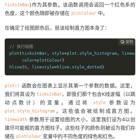
)作为其参数。该函数调用会返回一个红色系的
ticksInBar
色度，这个颜色随即被存储在
中。
plotColour
在确定了绘图颜色后，就该绘制直方图本身了：
复制
复制
复制
复制
复制
复制
复制
复制
复制









// 执行绘图
plot
(
ticksInBar
,
 style
=
plot
.
style_histogram
,
 linewid
     color
=
plotColour
)
hline
(
0
,
 linestyle
=
hline
.
style_dotted
)
函数会在图表上显示其第一个参数的数据。这里，
plot()
我们将其设为
，即我们那个包含K线波幅（以跳
ticksInBar
动点数计）的变量。通过将
参数设为
style
，这些值会被绘制成直方图。
plot.style_histogram
参数用于设置绘图的大小，这里我们设为4以创
linewidth
建尽可能粗的直方图柱子。这些柱子的颜色则被设为我们存
储在
变量中的不同色度的绿色和红色。
plotColour