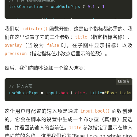
tickCorrection 
=
 useWholePips 
?
0.1
:
1
ticksInBar 
=
((
high 
-
 low
)
/
 syminfo
.
mintick
)
*
 tick
我们以
函数开始，这是每个指标都必需的。我
indicator()
// 确定绘图颜色
们在这里设置了它的三个参数：
（指定指标名称）、
title
plotColour 
=
 close 
>
 open 
?
GreenShade
(
ticksInBar
)
:
（当设为
时，在子图中显示指标）以及
overlay
false
（指定指标值小数点后显示的位数）。
precision
// 执行绘图
plot
(
ticksInBar
,
 style
=
plot
.
style_histogram
,
 linewid
然后，我们向脚本添加一个输入选项：
hline
(
0
,
 linestyle
=
hline
.
style_dotted
)
复制
复制
复制
复制
复制
复制
复制
复制
复制
复制
复制
复制
复制
复制














// 输入选项
useWholePips 
=
 input
.
bool
(
false
,
 title
=
"Base ticks o
这个用户可配置的输入项是通过
函数创建
input.bool()
的，它会在脚本的设置中生成一个布尔型（真/假）复选
框，并返回该输入的当前值。
参数指定了显示在输入
title
选项前的名称，这里我们设为“Base ticks on whole pips