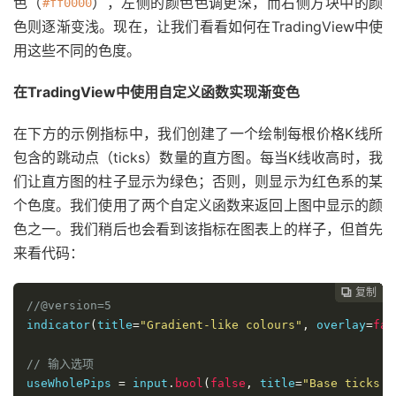
色（
），左侧的颜色色调更深，而右侧方块中的颜
#ff0000
色则逐渐变浅。现在，让我们看看如何在TradingView中使
用这些不同的色度。
在TradingView中使用自定义函数实现渐变色
在下方的示例指标中，我们创建了一个绘制每根价格K线所
包含的跳动点（ticks）数量的直方图。每当K线收高时，我
们让直方图的柱子显示为绿色；否则，则显示为红色系的某
个色度。我们使用了两个自定义函数来返回上图中显示的颜
色之一。我们稍后也会看到该指标在图表上的样子，但首先
来看代码：
复制
复制
复制
复制
复制
复制
复制
复制
复制
复制
复制
复制
复制
复制
复制















//@version=5
indicator
(
title
=
"Gradient-like colours"
,
 overlay
=
fal
// 输入选项
useWholePips 
=
 input
.
bool
(
false
,
 title
=
"Base ticks o