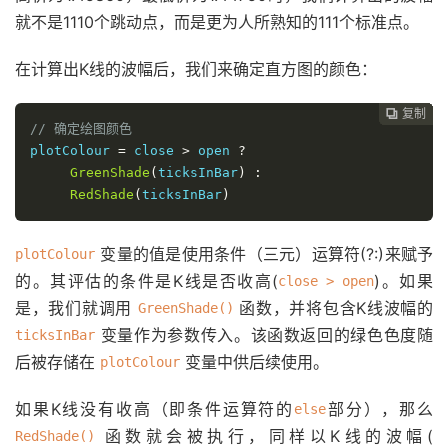
就不是1110个跳动点，而是更为人所熟知的111个标准点。
在计算出K线的波幅后，我们来确定直方图的颜色：
复制
复制
复制
复制
复制
复制
复制
复制
复制
复制










// 确定绘图颜色
plotColour 
=
 close 
>
 open 
?
GreenShade
(
ticksInBar
)
:
RedShade
(
ticksInBar
)
变量的值是使用条件（三元）运算符(?:)来赋予
plotColour
的。其评估的条件是K线是否收高(
)。如果
close > open
是，我们就调用
函数，并将包含K线波幅的
GreenShade()
变量作为参数传入。该函数返回的绿色色度随
ticksInBar
后被存储在
变量中供后续使用。
plotColour
如果K线没有收高（即条件运算符的
部分），那么
else
函数就会被执行，同样以K线的波幅(
RedShade()