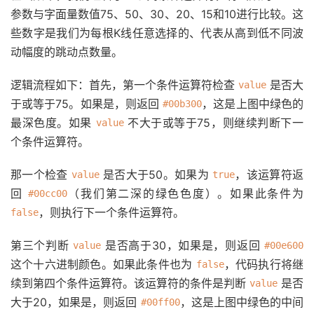
参数与字面量数值75、50、30、20、15和10进行比较。这
些数字是我们为每根K线任意选择的、代表从高到低不同波
动幅度的跳动点数量。
逻辑流程如下：首先，第一个条件运算符检查
是否大
value
于或等于75。如果是，则返回
，这是上图中绿色的
#00b300
最深色度。如果
不大于或等于75，则继续判断下一
value
个条件运算符。
那一个检查
是否大于50。如果为
，该运算符返
value
true
回
（我们第二深的绿色色度）。如果此条件为
#00cc00
，则执行下一个条件运算符。
false
第三个判断
是否高于30，如果是，则返回
value
#00e600
这个十六进制颜色。如果此条件也为
，代码执行将继
false
续到第四个条件运算符。该运算符的条件是判断
是否
value
大于20，如果是，则返回
，这是上图中绿色的中间
#00ff00