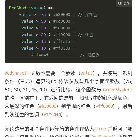
复制
复制
复制
复制
复制
复制
复制
复制
复制
复制
复制
复制












RedShade
(
value
)
=>
    value 
>=
75
?
#b30000 : // 深红色
     value 
>
50
?
#cc0000 :
     value 
>
30
?
#e60000 :
     value 
>
20
?
#ff0000 : // 红色
     value 
>
15
?
#ff1a1a :
     value 
>
10
?
#ff3333 :
#ff4d4d             // 浅红色
函数也需要一个参数（
），并使用一系列
RedShade()
value
条件（三元）运算符(?:)将该参数与几个字面量整数（75,
50, 30, 20, 15, 10）进行比较。这个函数与
GreenShade()
的唯一区别在于，它返回的是前一张图片中的红色系颜色，
从最深的红色（
）到常规的红色（
），最后
#b30000
#ff0000
到浅红色的色调（
）。
#ff4d4d
无论这里的哪个条件运算符的条件评估为
并返回了哪
true