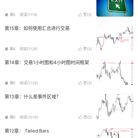
裸K
阅读(
1119
)
赞(
3
)


第15章：如何使用汇合进行交易
裸K
阅读(
1126
)
赞(
3
)


第14章：交易1小时图和4小时图时间框架
裸K
阅读(
1725
)
赞(
3
)


第13章：什么是事件区域？
裸K
阅读(
1074
)
赞(
2
)


第12章： Tailed Bars