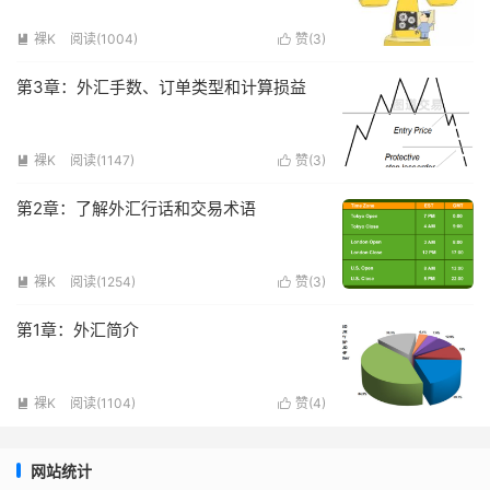
裸K
阅读(
1004
)
赞(
3
)


第3章：外汇手数、订单类型和计算损益
裸K
阅读(
1147
)
赞(
3
)


第2章：了解外汇行话和交易术语
裸K
阅读(
1254
)
赞(
3
)


第1章：外汇简介
裸K
阅读(
1104
)
赞(
4
)


网站统计