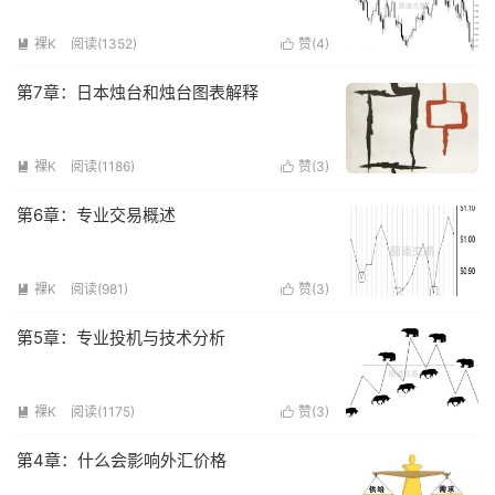
裸K
阅读(
1352
)
赞(
4
)


第7章：日本烛台和烛台图表解释
裸K
阅读(
1186
)
赞(
3
)


第6章：专业交易概述
裸K
阅读(
981
)
赞(
3
)


第5章：专业投机与技术分析
裸K
阅读(
1175
)
赞(
3
)


第4章：什么会影响外汇价格