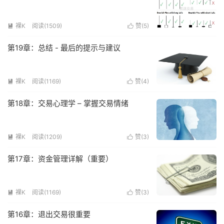
裸K
阅读(
1509
)
赞(
5
)


第19章：总结 - 最后的提示与建议
裸K
阅读(
1169
)
赞(
4
)


第18章：交易心理学 – 掌握交易情绪
裸K
阅读(
1209
)
赞(
3
)


第17章：资金管理详解（重要）
裸K
阅读(
1169
)
赞(
3
)


第16章：退出交易很重要