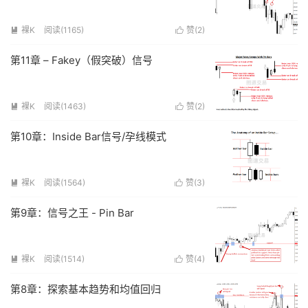
裸K
阅读(
1165
)
赞(
2
)


第11章 – Fakey（假突破）信号
裸K
阅读(
1463
)
赞(
2
)


第10章：Inside Bar信号/孕线模式
裸K
阅读(
1564
)
赞(
3
)


第9章：信号之王 - Pin Bar
裸K
阅读(
1514
)
赞(
4
)


第8章：探索基本趋势和均值回归