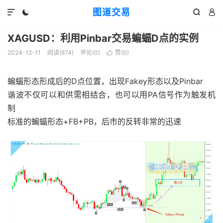
图道交易




XAGUSD：利用Pinbar交易蝙蝠D点的实例
2024-12-11
阅读(
874
)
评论(0)
赞(
0
)

蝙蝠形态形成后的D点位置，出现Fakey形态以及Pinbar
谐波不仅可以和供需相结合，也可以用PA信号作为触发机
制
标准的蝙蝠形态+FB+PB，后市的反转非常的迅速