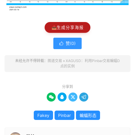
📤
生成分享海报
赞(
0
)

未经允许不得转载：
图道交易
»
XAGUSD：利用Pinbar交易蝙蝠D
点的实例
分享到




Fakey
Pinbar
蝙蝠形态