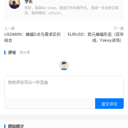
学长
你好，我是Mr. Chen，朋友们也叫我学长。 我是一名全职交易
员，我的微信：u31u31。
上一篇
下一篇
USDMXN：蝙蝠D点与需求区的
EURUSD：欧元蝙蝠形态（双孕
结合
线、Fakey进场）
评论
抢沙发
提交评论
网站统计