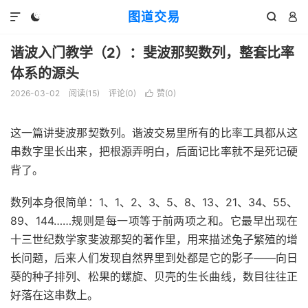
图道交易




谐波入门教学（2）：斐波那契数列，整套比率
体系的源头
2026-03-02
阅读(
15
)
评论(0)
赞(
0
)

这一篇讲斐波那契数列。谐波交易里所有的比率工具都从这
串数字里长出来，把根源弄明白，后面记比率就不是死记硬
背了。
数列本身很简单：1、1、2、3、5、8、13、21、34、55、
89、144……规则是每一项等于前两项之和。它最早出现在
十三世纪数学家斐波那契的著作里，用来描述兔子繁殖的增
长问题，后来人们发现自然界里到处都是它的影子——向日
葵的种子排列、松果的螺旋、贝壳的生长曲线，数目往往正
好落在这串数上。