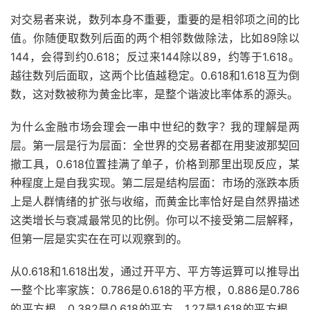
对交易者来说，数列本身不重要，重要的是相邻项之间的比
值。你随便取数列后面的两个相邻数做除法，比如89除以
144，会得到约0.618；反过来144除以89，约等于1.618。
越往数列后面取，这两个比值越稳定。0.618和1.618互为倒
数，这对数被称为黄金比率，是整个谐波比率体系的源头。
为什么金融市场会理会一串中世纪的数字？我的理解是两
层。第一层是行为层面：全世界的交易者都在用斐波那契回
撤工具，0.618位置挂满了单子，价格到那里出现反应，某
种程度上是自我实现。第二层是结构层面：市场的涨跌本质
上是人群情绪的扩张与收缩，而黄金比率恰好是自然界描述
这类增长与衰减最常见的比例。你可以不接受第二层解释，
但第一层是实实在在可以观察到的。
从0.618和1.618出发，通过开平方、平方等运算可以推导出
一整个比率家族：0.786是0.618的平方根，0.886是0.786
的平方根，0.382是0.618的平方，1.27是1.618的平方根，