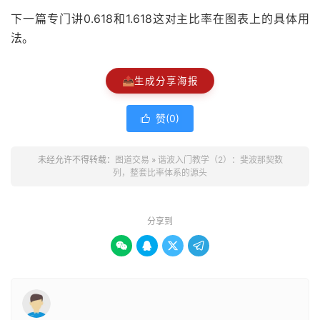
下一篇专门讲0.618和1.618这对主比率在图表上的具体用
法。
📤
生成分享海报
赞(
0
)

未经允许不得转载：
图道交易
»
谐波入门教学（2）：斐波那契数
列，整套比率体系的源头
分享到



