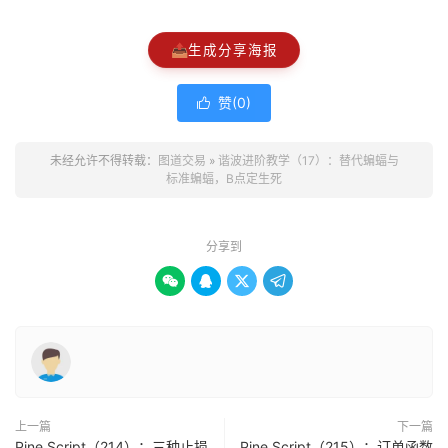
📤
生成分享海报
赞(
0
)

未经允许不得转载：
图道交易
»
谐波进阶教学（17）：替代蝙蝠与
标准蝙蝠，B点定生死
分享到




上一篇
下一篇
Pine Script（214）：三种止损
Pine Script（215）：订单函数