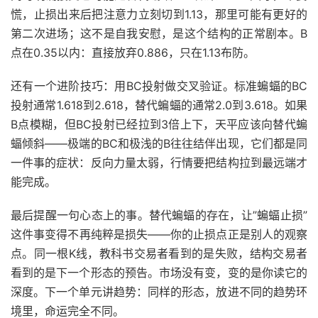
慌，止损出来后把注意力立刻切到1.13，那里可能有更好的
第二次进场；这不是自我安慰，是这个结构的正常剧本。B
点在0.35以内：直接放弃0.886，只在1.13布防。
还有一个进阶技巧：用BC投射做交叉验证。标准蝙蝠的BC
投射通常1.618到2.618，替代蝙蝠的通常2.0到3.618。如果
B点模糊，但BC投射已经拉到3倍上下，天平应该向替代蝙
蝠倾斜——极端的BC和极浅的B往往结伴出现，它们都是同
一件事的症状：反向力量太弱，行情要把结构拉到最远端才
能完成。
最后提醒一句心态上的事。替代蝙蝠的存在，让”蝙蝠止损”
这件事变得不再纯粹是损失——你的止损点正是别人的观察
点。同一根K线，教科书交易者看到的是失败，结构交易者
看到的是下一个形态的预告。市场没有变，变的是你读它的
深度。下一个单元讲趋势：同样的形态，放进不同的趋势环
境里，命运完全不同。