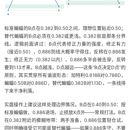
标准蝙蝠的B点在0.382到0.50之间，理想位置贴近0.50；
替代蝙蝠的B点必须在0.382或更浅。0.382就是那条分界
线。逻辑前面讲过：B点代表修正力量的强度，修正有力
（接近0.50），0.886防线大概率守得住，反转在0.886发
生；修正无力（0.382以内），0.886多半会被击穿，反转
要到1.13才来。B点越浅，D点越远——这条”B点决定D点”的
原则，其实贯穿所有谐波形态：加特利0.618B对0.786D，
蝙蝠0.50B对0.886D，替代蝙蝠0.382B对1.13D，一条线排
下来干净利落。
实盘操作上建议这样处理边界情况。B点在0.40到0.50：按
标准蝙蝠做，0.886进场，止损放X点外——常规打法。B点
在0.382附近的模糊地带：两手准备，0.886位置轻仓试，
同时明确接受它可能是替代蝙蝠——如果0.886失守，不要