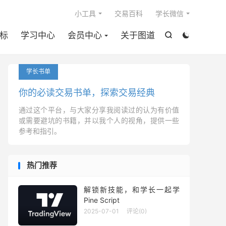

小工具
交易百科
学长微信
标
学习中心
会员中心
关于图道


学长书单
你的必读交易书单，探索交易经典
通过这个平台，与大家分享我阅读过的认为有价值
或需要避坑的书籍，并以我个人的视角，提供一些
参考和指引。
热门推荐
解锁新技能，和学长一起学
Pine Script
2025-07-01
评论(0)