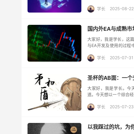
洋彼岸的美股，更像个不
学长
2025-08-22
国内外EA与成熟市
大家好，我是学长，这篇
与EA开发及使用的过程
EA能够穿越数年牛熊，持
学长
2025-07-31
圣杯的AB面：一
大家好，我是学长。今天
道。今天想以一个综合经
易中，到底扮演着什么角色
学长
2025-07-23
以我踩过的坑，为