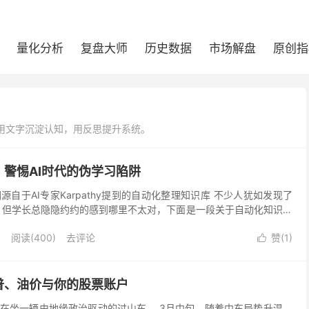
量化分析
复盘大师
历史数据
市场解盘
原创指
用文字沉淀认知，用反思提升系统。
，警惕AI时代的伪学习陷阱
自于AI专家Karpathy提到的自动化整理知识库 不少人犹如发现了
 但学长总隐隐约约的感到哪里不太对，下面是一段关于自动化知识库
习陷阱，别把知识管理当学习：你在做的事，...
8
阅读(
400
)
去评论
赞(
1
)

普、油价与你的股票账户
在坐一辆由地缘政治驱动的过山车。 3月中旬，随着中东局势升温，