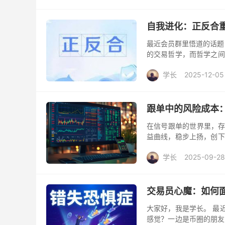
自我进化：正反合
最近会员群里悟道的话题
的交易哲学，而哲学之间
如果要在我的互联网生涯
学长
2025-12-05
跟单中的风险成本
在信号跟单的世界里，存
益曲线，稳步上扬，创下
以亏损离场。这是一个冰
学长
2025-09-28
交易员心魔：如何
大家好，我是学长。 最
感觉？一边是币圈的朋友