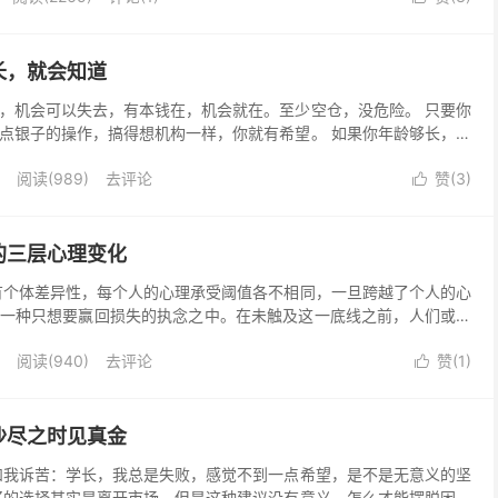
长，就会知道
，机会可以失去，有本钱在，机会就在。至少空仓，没危险。 只要你
点银子的操作，搞得想机构一样，你就有希望。 如果你年龄够长，你
跌到我们意想不到的地方， 所以耐心是必须的，跌是...
阅读(
989
)
去评论
赞(
3
)

的三层心理变化
有个体差异性，每个人的心理承受阈值各不相同，一旦跨越了个人的心
一种只想要赢回损失的执念之中。在未触及这一底线之前，人们或许
度对待输赢，将其视为一种经验教训，这是赌博心理的第一...
阅读(
940
)
去评论
赞(
1
)

沙尽之时见真金
和我诉苦：学长，我总是失败，感觉不到一点希望，是不是无意义的坚
好的选择其实是离开市场，但是这种建议没有意义。怎么才能摆脱困境