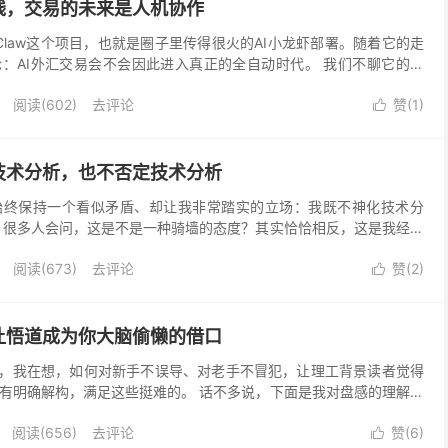
钱，交易的未来是人机协作
Claw这个项目，也就是圈子里传得很火的AI小龙虾部署。随着它的走
：AI外汇交易会不会因此进入真正的全自动时代。 我们不聊它的起
能把大模型从只会聊天变成真正能动手的AI员...
阅读(
602
)
去评论
赞(
1
)

技术分析，也不否定技术分析
始终保持一个看似矛盾、却让我非常踏实的立场：我既不神化技术分
 很多人会问，这是不是一种骑墙的态度？其实恰恰相反，这是我经过
性认知。交易世界里最危险的，从来不是某一种技术，而是对...
阅读(
673
)
去评论
赞(
2
)

让悟道成为你大脑偷懒的借口
，我在想，如何对新手不误导、对老手不冒犯，让理工背景读者觉得
有明确解构，满足这些挺难的。 话不多说，下面是我对盘感的理解，
了数千小时或者数万小时的图表、以及做了无数次单...
阅读(
656
)
去评论
赞(
6
)
