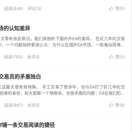
知疲倦的疯牛，一次次地刷新着历史新高；与此同时...
阅读(
848
)
评论(3)
赞(
5
)

场的认知差异
文章有些反常识。我们来剖析下国内外EA的差异。 在近几年的交易
中，一个问题始终萦绕心头：为什么在国外EA市场，一些看似简单的
续稳定地盈利；而在国内，EA却似乎总被贴上“欺诈...
阅读(
760
)
去评论
赞(
0
)

个交易员的矛盾独白
这篇文章有些特殊。 手工交易了很多年，也与EA打了好几年的交
验者的身份，和大家聊一个很根本，也很矛盾的问题：EA在我们的交
。 我的知乎签名是：“闭门即是深山，心静随处净土。...
阅读(
987
)
去评论
赞(
8
)

你铺一条交易阅读的捷径