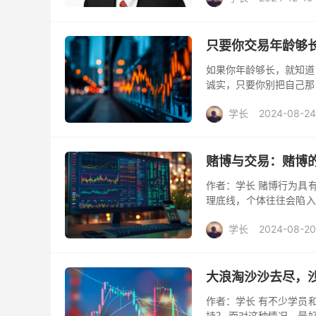
只要你交易年龄够
如果你年龄够长，就知道
诚实，只要你别把自己那
就会看到一轮熊市，总是会
学长
2024-08-24
赌博与交易：赌博
作者：学长 赌博行为具
理底线，个体往往会陷入
能够以一种较为理性的态
学长
2024-08-20
大浪淘沙沙去尽，
作者：学长 有不少学员
持？ 面对这种情况，最