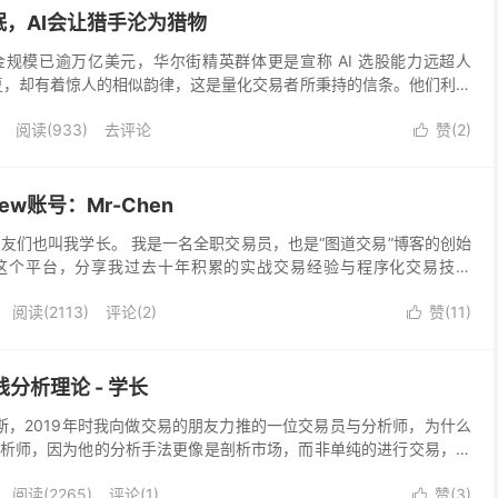
，AI会让猎手沦为猎物
规模已逾万亿美元，华尔街精英群体更是宣称 AI 选股能力远超人
复，却有着惊人的相似韵律，这是量化交易者所秉持的信条。他们利用
十年的数据来训练模型，从纳斯达克的暴跌行情到比特币...
阅读(
933
)
去评论
赞(
2
)

iew账号：Mr-Chen
n，朋友们也叫我学长。 我是一名全职交易员，也是“图道交易”博客的创始
这个平台，分享我过去十年积累的实战交易经验与程序化交易技术
望成长的交易者，搭建起从交易思想到最终实现的...
阅读(
2113
)
评论(2)
赞(
11
)

k线分析理论 - 学长
克斯，2019年时我向做交易的朋友力推的一位交易员与分析师，为什么
析师，因为他的分析手法更像是剖析市场，而非单纯的进行交易，甚
为。记得这本书的翻译过程特别不容易，早期的翻译版...
阅读(
2265
)
评论(1)
赞(
3
)
