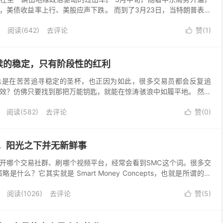
，美债收益率上行、美股应声下跌。 而到了3月23日，当特朗普表示
后，布伦特原油单日暴跌超10%，债券反弹，美股...
阅读(
642
)
去评论
赞(
1
)

续的稳定，只有阶段性的红利
总是在苦苦追寻稳定的圣杯，也正因为如此，很多交易员都会反复追
效？仿佛只要找到那把万能钥匙，就能在惊涛骇浪中如履平地。 然而
：这世上不存在持续的稳定，只有阶段性的红利。 哪怕是像...
阅读(
582
)
去评论
赞(
0
)

略，阳光之下并无新鲜事
开哪个交易社群、刷哪个视频平台，经常会看到SMC这个词。很多交
是什么？它其实就是 Smart Money Concepts，也就是所谓的聪
员都在找FVG、画OB、盯着...
阅读(
1026
)
去评论
赞(
5
)
