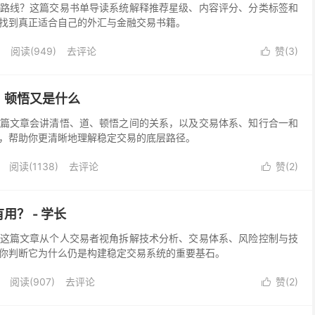
路线？这篇交易书单导读系统解释推荐星级、内容评分、分类标签和
找到真正适合自己的外汇与金融交易书籍。
阅读(
949
)
去评论
赞(
3
)

？顿悟又是什么
篇文章会讲清悟、道、顿悟之间的关系，以及交易体系、知行合一和
，帮助你更清晰地理解稳定交易的底层路径。
阅读(
1138
)
去评论
赞(
2
)

用？ - 学长
这篇文章从个人交易者视角拆解技术分析、交易体系、风险控制与技
你判断它为什么仍是构建稳定交易系统的重要基石。
阅读(
907
)
去评论
赞(
2
)
