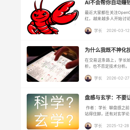
AI不会帮你自动赚
最近大家都在关注Open
红，越来越多人开始讨论
源，只看它的核心功能：它
学长
2026-03-12
为什么我既不神化
在交易这条路上，学长
析，也不否定技术分析。
长期实践后逐渐形成的中
学长
2026-02-27
盘感与玄学：不要
作者：学长 聊盘感之前
站得住脚，还有对玄学论
或许能帮到你。 交易员看
学长
2025-12-28