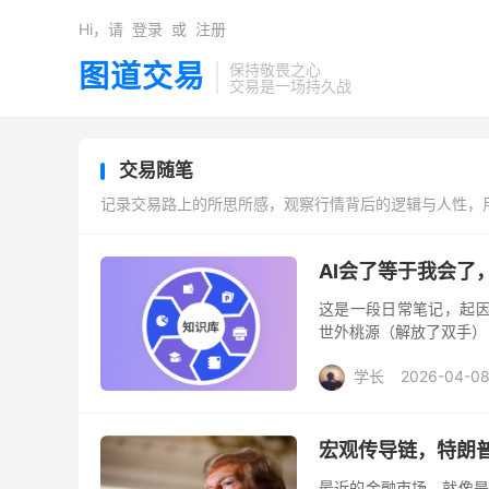
Hi，请
登录
或
注册
图道交易
保持敬畏之心
交易是一场持久战
交易随笔
记录交易路上的所思所感，观察行情背后的逻辑与人性，
AI会了等于我会了
这是一段日常笔记，起因源
世外桃源（解放了双手）
的思考 大家不要陷入伪学
学长
2026-04-0
宏观传导链，特朗
最近的金融市场，就像是