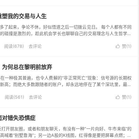
重塑我的交易与人生
多了起来，争论不休，好似悟道之后一切拨云见日。 每个人都有不同
的碰撞是激烈的，趁此机会学长也聊聊自己的交易理念与人生哲学。
、交易生涯，乃至人生观中提取一个最底层的算法，不是...
阅读(
678
)
去评论
赞(
1
)

：为何总在黎明前放弃
在一种极其普遍，也令人费解的“非正常死亡”现象：信号源的长期权
新高；而绝大多数跟随者的账户，却永远地停在了某个深坑里，最终
冷的、被无数数据验证过的事实，它引发了一个直击灵魂的...
阅读(
561
)
去评论
赞(
1
)

面对错失恐惧症
近打开朋友圈，或者和朋友聊天，有没有一种“一片向好、牛市来临”的
高喊着“别墅靠海”；另一边A股的K线图，红得像是要把屏幕点燃；大