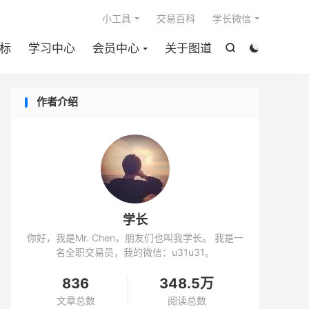

小工具
交易百科
学长微信
标
学习中心
会员中心
关于图道


作者介绍
学长
你好，我是Mr. Chen，朋友们也叫我学长。 我是一
名全职交易员，我的微信：u31u31。
836
348.5万
文章总数
阅读总数