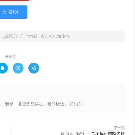
赞(
3
)

»
以我踩过的坑，为你铺一条交易阅读的捷径
分享到



长。 我是一名全职交易员，我的微信：u31u31。
下一篇
MQL4（65）：马丁格尔策略浅析