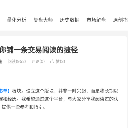
量化分析
复盘大师
历史数据
市场解盘
原创指
你铺一条交易阅读的捷径
笔
阅读(
952
)
评论(0)
赞(
3
)

书单】
板块。设立这个版块，并非一时兴起，而是我长期以
淀和经历。我希望通过这个平台，与大家分享我阅读过的认
，提供一些参考和指引。