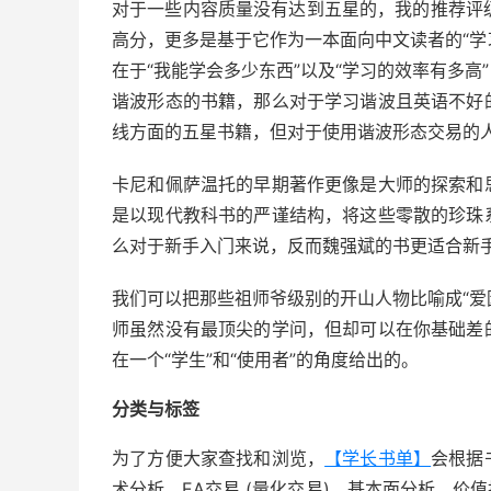
对于一些内容质量没有达到五星的，我的推荐评级
高分，更多是基于它作为一本面向中文读者的“学
在于“我能学会多少东西”以及“学习的效率有多
谐波形态的书籍，那么对于学习谐波且英语不好
线方面的五星书籍，但对于使用谐波形态交易的
卡尼和佩萨温托的早期著作更像是大师的探索和
是以现代教科书的严谨结构，将这些零散的珍珠
么对于新手入门来说，反而魏强斌的书更适合新
我们可以把那些祖师爷级别的开山人物比喻成“爱
师虽然没有最顶尖的学问，但却可以在你基础差
在一个“学生”和“使用者”的角度给出的。
分类与标签
为了方便大家查找和浏览，
【学长书单】
会根据
术分析、EA交易 (量化交易)、基本面分析、