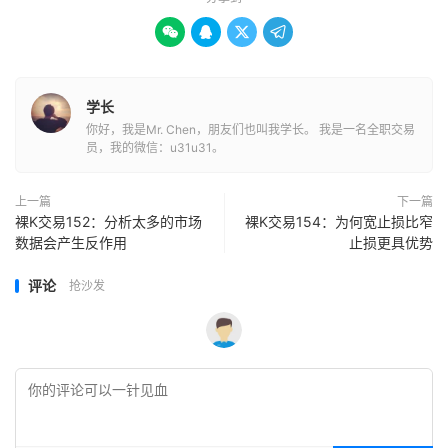




学长
你好，我是Mr. Chen，朋友们也叫我学长。 我是一名全职交易
员，我的微信：u31u31。
上一篇
下一篇
裸K交易152：分析太多的市场
裸K交易154：为何宽止损比窄
数据会产生反作用
止损更具优势
评论
抢沙发