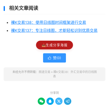
相关文章阅读
裸K交易138：使用日线图时间框架进行交易
裸K交易137：专注日线图，才能轻松识别优质交易
📤
生成分享海报
赞(
0
)

未经允许不得转载：
图道交易
»
裸K交易38：外汇交易中的日线图
表
分享到



