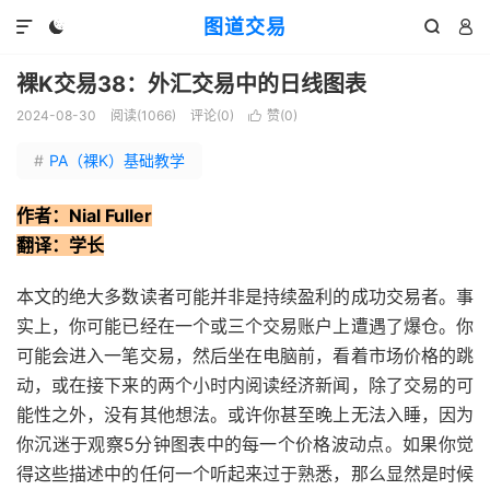
图道交易




裸K交易38：外汇交易中的日线图表
2024-08-30
阅读(
1066
)
评论(0)
赞(
0
)

#
PA（裸K）基础教学
作者：Nial Fuller
翻译：学长
本文的绝大多数读者可能并非是持续盈利的成功交易者。事
实上，你可能已经在一个或三个交易账户上遭遇了爆仓。你
可能会进入一笔交易，然后坐在电脑前，看着市场价格的跳
动，或在接下来的两个小时内阅读经济新闻，除了交易的可
能性之外，没有其他想法。或许你甚至晚上无法入睡，因为
你沉迷于观察5分钟图表中的每一个价格波动点。如果你觉
得这些描述中的任何一个听起来过于熟悉，那么显然是时候