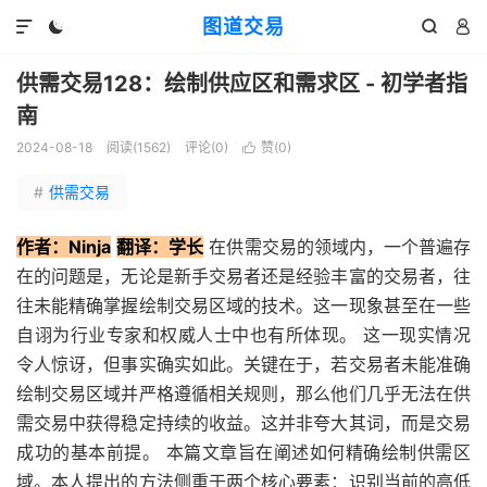
图道交易




供需交易128：绘制供应区和需求区 - 初学者指
南
2024-08-18
阅读(
1562
)
评论(0)
赞(
0
)

#
供需交易
作者：Ninja
翻译：学长
在供需交易的领域内，一个普遍存
在的问题是，无论是新手交易者还是经验丰富的交易者，往
往未能精确掌握绘制交易区域的技术。这一现象甚至在一些
自诩为行业专家和权威人士中也有所体现。 这一现实情况
令人惊讶，但事实确实如此。关键在于，若交易者未能准确
绘制交易区域并严格遵循相关规则，那么他们几乎无法在供
需交易中获得稳定持续的收益。这并非夸大其词，而是交易
成功的基本前提。 本篇文章旨在阐述如何精确绘制供需区
域。本人提出的方法侧重于两个核心要素：识别当前的高低