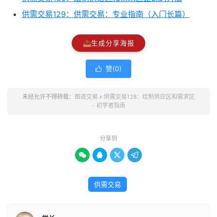
供需交易129：供需交易：专业指南（入门长篇）
📤
生成分享海报
赞(
0
)

未经允许不得转载：
图道交易
»
供需交易128：绘制供应区和需求区
- 初学者指南
分享到




供需交易