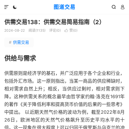
图道交易




供需交易138：供需交易简易指南（2）
2024-08-22
阅读(
1135
)
评论(0)
赞(
0
)

#
供需交易
供给与需求
供需原则是经济学的基石，并广泛应用于各个企业和行业，
包括外汇市场。这一原则指出，当某一商品的供应稀缺时，
相对需求自然上升；相反，当供应过剩时，相对需求则下
降。这种供需关系的概念最早由哲学家约翰·洛克在1691年
的著作《关于降低利率和提高货币价值的后果的一些思考》
中提出。 以近期天然气价格的波动为例，截至2022年8月
26日，欧洲地区的天然气价格飙升至历史平均水平的十
倍。这一现象在很大程度上可以归因于俄罗斯与乌克兰的冲