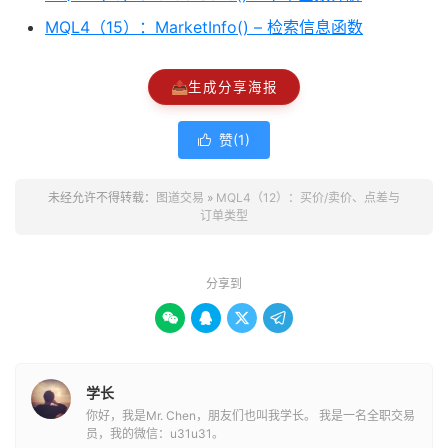
MQL4（15）：MarketInfo() – 检索信息函数
📤
生成分享海报
赞(
1
)

未经允许不得转载：
图道交易
»
​MQL4（12）：买价/卖价、点差与
订单类型
分享到




学长
你好，我是Mr. Chen，朋友们也叫我学长。 我是一名全职交易
员，我的微信：u31u31。