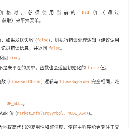
rmat
(
"关闭买单 #%d"
,
 argCloseTicket
),
GetLastError
());
仓价格时，必须使用当前的
价（通过
Bid
获取）来平掉买单。
)
or();

。
escription(errorCode); // 需要 #include <stdlib.mqh>

 errorCode, ": ", errorDesc);

，如果发送失败 (
)，则执行错误处理逻辑（建议调用
false
iled for #", argCloseTicket, ". Error: ", errorCode, " ",
，记录错误信息，并返回
。
false
ice); // 记录使用的 Bid 价

数返回
。
true
不是未平仓的买单，函数也会返回初始化的
值。
false
数 (
) 逻辑与
完全相同，唯
CloseSellOrder
CloseBuyOrder
买单 #"
,
 argCloseTicket
);
功，不代表已最终成交。
。
== OP_SELL
seTicket, " 不是一个未平仓的买单."); // 可选的调试信息
k 价 (
)。
MarketInfo(argSymbol, MODE_ASK)
Ticket, ", Error: ", GetLastError()); // 可选的调试信息
大地提高代码的复用性和整洁度，使得主程序能更专注于交