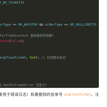
T_BY_TICKET
))
erType 
>=
 OP_BUYSTOP 
&&
 orderType 
<=
 OP_SELLLIMIT
))
ForTradeContext 是封装好的函数)
eturn
(
false
);
argCloseTicket
,
Red
);
// 红色箭头标记
andleTradeError 已定义)
rmat
(
"删除挂单 #%d"
,
 argCloseTicket
),
GetLastError
());
要用于错误日志）和要删除的挂单号
。注
argCloseTicket
or();
