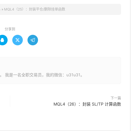
易
»
​MQL4（25）：封装平仓/删除挂单函数
分享到



长。 我是一名全职交易员，我的微信：u31u31。
下一篇
​MQL4（26）：封装 SL/TP 计算函数