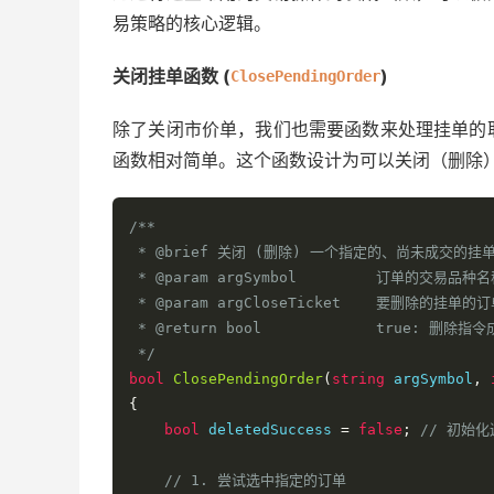
易策略的核心逻辑。
// 返回平仓指令是否成功发送
return
(
closedSuccess
);
关闭挂单函数 (
)
ClosePendingOrder
}
除了关闭市价单，我们也需要函数来处理挂单的
函数相对简单。这个函数设计为可以关闭（删除）
/**

 * @brief 关闭 (删除) 一个指定的、尚未成交的挂单
 * @param argSymbol         订单的交易
 * @param argCloseTicket    要删除的挂单的订单
 * @return bool             true: 
 */
bool
ClosePendingOrder
(
string
 argSymbol
,
{
bool
 deletedSuccess 
=
false
;
// 初始
// 1. 尝试选中指定的订单