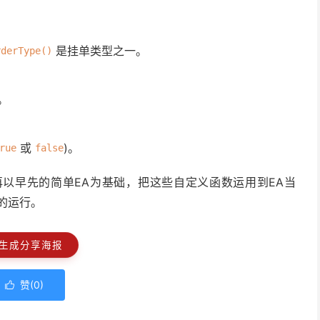
escription(errorCode); // 需要 #include <stdlib.mqh>

 errorCode, ": ", errorDesc);

是挂单类型之一。
rderType()
 for #", argCloseTicket, ". Error: ", errorCode, " ", err
o(argSymbol, MODE_BID), " Ask=", MarketInfo(argSymbol, MO
。
或
)。
rue
false
挂单 #"
,
 argCloseTicket
);
以早先的简单EA为基础，把这些自定义函数运用到EA当
的运行。
oseTicket, " 不是未成交挂单."); } // 可选调试
生成分享海报
seTicket, ", Error: ", GetLastError()); } // 可选调试
赞(
0
)
