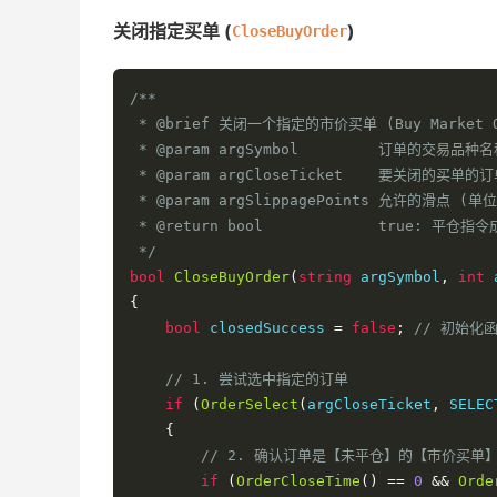
关闭指定买单 (
)
CloseBuyOrder
/**

 * @brief 关闭一个指定的市价买单 (Buy Market O
 * @param argSymbol         订单的交易品
 * @param argCloseTicket    要关闭的买单的订单
 * @param argSlippagePoints 允许的滑点 (单位:
 * @return bool             true: 
 */
bool
CloseBuyOrder
(
string
 argSymbol
,
int
 
{
bool
 closedSuccess 
=
false
;
// 初始化
// 1. 尝试选中指定的订单
if
(
OrderSelect
(
argCloseTicket
,
 SELEC
{
// 2. 确认订单是【未平仓】的【市价买单
if
(
OrderCloseTime
()
==
0
&&
Orde