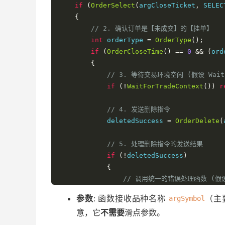
if
(
OrderSelect
(
argCloseTicket
,
 SELEC
{
// 2. 确认订单是【未成交】的【挂单】
int
 orderType 
=
OrderType
();
if
(
OrderCloseTime
()
==
0
&&
(
ord
{
// 3. 等待交易环境空闲 (假设 Wait
if
(!
WaitForTradeContext
())
r
// 4. 发送删除指令
            deletedSuccess 
=
OrderDelete
(
// 5. 处理删除指令的发送结果
if
(!
deletedSuccess
)
{
// 调用统一的错误处理函数 (假设 H
HandleTradeError
(
StringFo
参数
: 函数接收品种名称
（主
argSymbol
/*

意，它
不需要
滑点参数。
                // 或者直接处理:

                int errorCode = GetLastErr