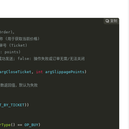
复制
复制
复制
复制




rder)。

种名称 (用于获取当前价格)

号 (Ticket)

 points)

平仓指令成功发送; false: 操作失败或订单无需/无法关闭

argCloseTicket
,
int
 argSlippagePoints
)
函数返回值，默认为失败
T_BY_TICKET
))
】
rType
()
==
 OP_BUY
)