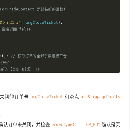
ForTradeContext 是封装好的函数)
关闭订单 #"
,
 argCloseTicket
);
，直接返回 false
s
();
// 获取订单的全部手数进行平仓
场报价
前的【买价 Bid】 !!!
o
(
argSymbol
,
 MODE_BID
);
// 使用 MarketInfo 获取指定品种的 B
关闭的订单号
gCloseTicket
,
 lotsToClose
,
 closePrice
和滑点
,
 argSlippagePoints
argCloseTicket
argSlippagePoints
。
确认订单未关闭，并检查
确认是买
OrderType() == OP_BUY
错误详情