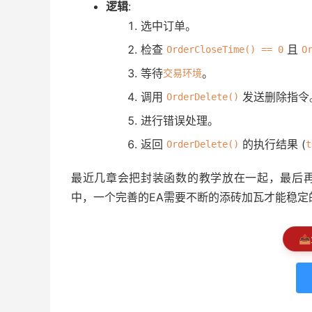
逻辑
:
                string errorDesc = ErrorD
选中订单。
                Alert("删除挂单失败: Error ",
                RefreshRates();

检查
且
OrderCloseTime() == 0
O
                Print("OrderDelete failed
等待
。
交易环境
                      ". Bid=", MarketInf
调用
发送删除指令
                */
OrderDelete()
}
进行错误处理。
else
返回
的执行结果 (
{
OrderDelete()
t
Print
(
"成功发送删除指令 for 
最近几章会把封装函数的教学放在一起，最后再
}
}
中，一个完善的EA需要不断的添砖加瓦才能稳定
// else { Print("订单 #", argCl
}
📤
// else { Print("无法选中订单 #", argClo
// 返回删除指令是否成功发送
return
(
deletedSuccess
);
}