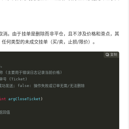
取消。由于挂单是删除而非平仓，且不涉及价格和滑点，其
任何类型的未成交挂单（买/卖，止损/限价）。
复制
复制
复制



。

品种名称 (主要用于错误日志记录当前价格)

号 (Ticket)

删除指令成功发送; false: 操作失败或订单无需/无法删除

int
 argCloseTicket
)
化返回值