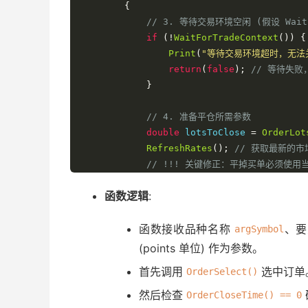
{
// 3. 等待交易环境空闲 (假设 Wait
if
(!
WaitForTradeContext
())
{
Print
(
"等待交易环境超时，无法
return
(
false
);
// 等待失败
}
// 4. 准备平仓所需参数
double
 lotsToClose 
=
OrderLot
RefreshRates
();
// 获取最新的市
// !!! 关键修正：平掉买单必须使用当
double
 closePrice 
=
MarketInf
函数逻辑
:
// 5. 发送平仓指令
            closedSuccess 
函数接收品种名称
=
OrderClose
、要
(
ar
argSymbol
(points 单位) 作为参数。
// 6. 处理平仓指令的发送结果
首先调用
选中订单
OrderSelect()
if
(!
closedSuccess
)
{
然后检查
OrderCloseTime() == 0
// 调用统一的错误处理函数记录