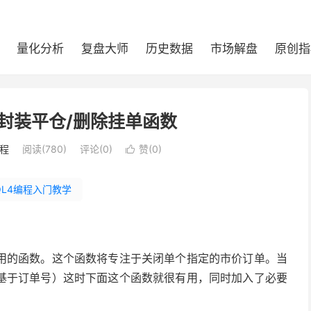
量化分析
复盘大师
历史数据
市场解盘
原创指
）：封装平仓/删除挂单函数
编程
阅读(
780
)
评论(0)
赞(
0
)

QL4编程入门教学
用的函数。这个函数将专注于关闭单个指定的市价订单。当
基于订单号）这时下面这个函数就很有用，同时加入了必要