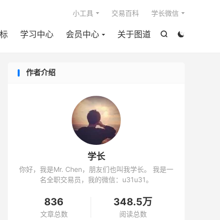

小工具
交易百科
学长微信
标
学习中心
会员中心
关于图道


作者介绍
学长
你好，我是Mr. Chen，朋友们也叫我学长。 我是一
名全职交易员，我的微信：u31u31。
836
348.5万
文章总数
阅读总数