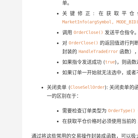
单。
HandleTradeError
(
StringFo
关键修正: 在获取平
/*

                // 或者直接在此处理:

MarketInfo(argSymbol, MODE_BID
                int errorCode = GetLastErr
调用
发送平仓指令
OrderClose()
                string errorDesc = ErrorD
                Alert("关闭买单失败: Error ",
对
的返回值进行判断
OrderClose()
                Print("OrderClose(Buy) fa
封装的
函数）
HandleTradeError
                      ". Bid=", closePr
如果指令发送成功 (
)，则函
true
                */
}
如果订单一开始就无法选中，或者
else
{
关闭卖单 (
): 关闭卖单的函
CloseSellOrder
Print
(
"成功发送平仓指令 for 
一的区别在于：
// 注意：这里仅表示指令发送成
}
需要检查订单类型为
OrderType() 
}
// else Print("订单 #", argClo
在获取平仓价格时必须使用当前的 As
}
// else Print("无法选中订单 #", argClose
通过将这些常用的交易操作封装成函数，可以极