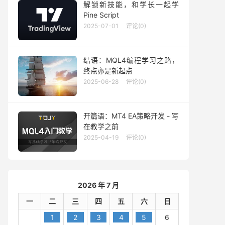
解锁新技能，和学长一起学
Pine Script
2025-07-01
评论(0)
结语：MQL4编程学习之路，
终点亦是新起点
2025-06-28
评论(0)
开篇语：MT4 EA策略开发 - 写
在教学之前
id 价
2025-04-19
评论(0)
,
Red
);
// 使用红色箭头标记
2026 年 7 月
一
二
三
四
五
六
日
1
2
3
4
5
6