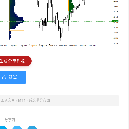
生成分享海报
赞(
2
)

：
图道交易
»
MT4 - 成交量分布图
分享到