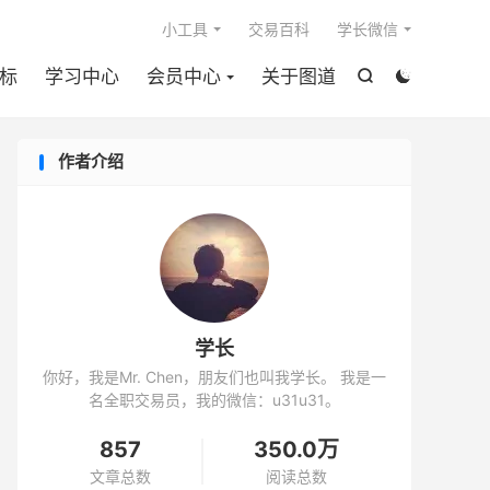

小工具
交易百科
学长微信
标
学习中心
会员中心
关于图道


作者介绍
学长
你好，我是Mr. Chen，朋友们也叫我学长。 我是一
名全职交易员，我的微信：u31u31。
857
350.0万
文章总数
阅读总数