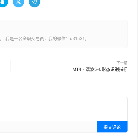



长。 我是一名全职交易员，我的微信：u31u31。
下一篇
MT4 - 谐波5-0形态识别指标
提交评论