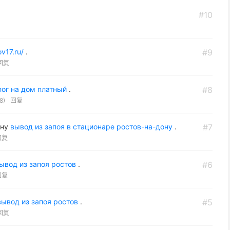
#10
v17.ru/
.
#9
回复
лог на дом платный
.
#8
8)
回复
ону
вывод из запоя в стационаре ростов-на-дону
.
#7
回复
ывод из запоя ростов
.
#6
回复
ывод из запоя ростов
.
#5
回复