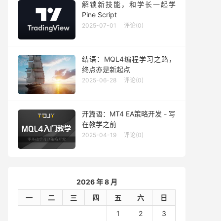
解锁新技能，和学长一起学
Pine Script
2025-07-01
评论(0)
结语：MQL4编程学习之路，
终点亦是新起点
2025-06-28
评论(0)
开篇语：MT4 EA策略开发 - 写
在教学之前
2025-04-19
评论(0)
2026 年 8 月
一
二
三
四
五
六
日
1
2
3