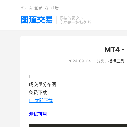
Hi，请
登录
或
注册
图道交易
保持敬畏之心
交易是一场持久战
MT4 
2024-09-04
分类：
指标工具

成交量分布图
免费下载

立即下载
测试可用