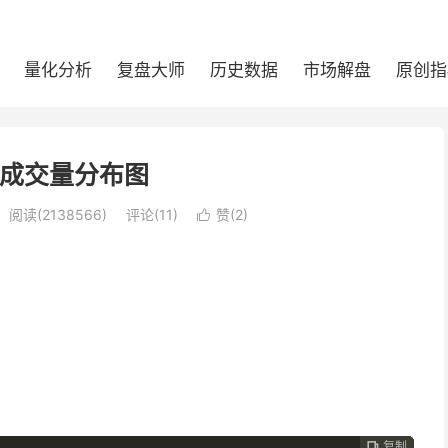
量化分析
复盘大师
历史数据
市场解盘
原创指
- 成交量分布图
阅读(
2138566
)
评论(11)
赞(
2
)

复制
复制
复制


