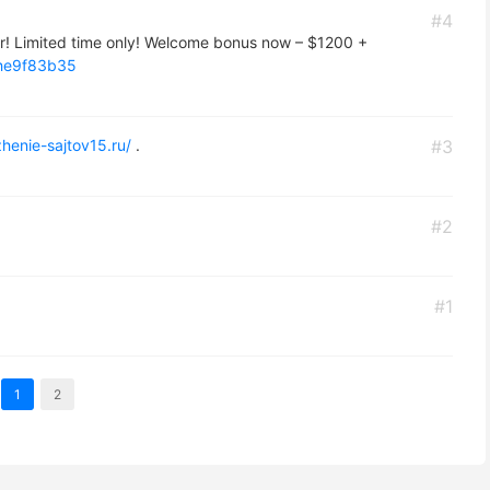
#4
er! Limited time only! Welcome bonus now – $1200 +
/he9f83b35
henie-sajtov15.ru/
.
#3
#2
#1
1
2