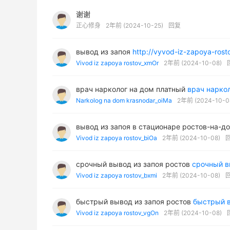
谢谢
正心修身
2年前 (2024-10-25)
回复
вывод из запоя
http://vyvod-iz-zapoya-rosto
Vivod iz zapoya rostov_xmOr
2年前 (2024-10-08)
врач нарколог на дом платный
врач нарко
Narkolog na dom krasnodar_oiMa
2年前 (2024-10-0
вывод из запоя в стационаре ростов-на-д
Vivod iz zapoya rostov_biOa
2年前 (2024-10-08)
срочный вывод из запоя ростов
срочный в
Vivod iz zapoya rostov_bxmi
2年前 (2024-10-08)
быстрый вывод из запоя ростов
быстрый в
Vivod iz zapoya rostov_vgOn
2年前 (2024-10-08)