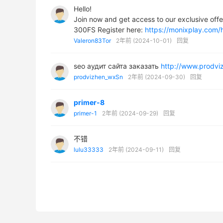
Hello!
Join now and get access to our exclusive off
300FS Register here:
https://monixplay.com
Valeron83Tor
2年前 (2024-10-01)
回复
seo аудит сайта заказать
http://www.prodviz
prodvizhen_wxSn
2年前 (2024-09-30)
回复
primer-8
primer-1
2年前 (2024-09-29)
回复
不错
lulu33333
2年前 (2024-09-11)
回复