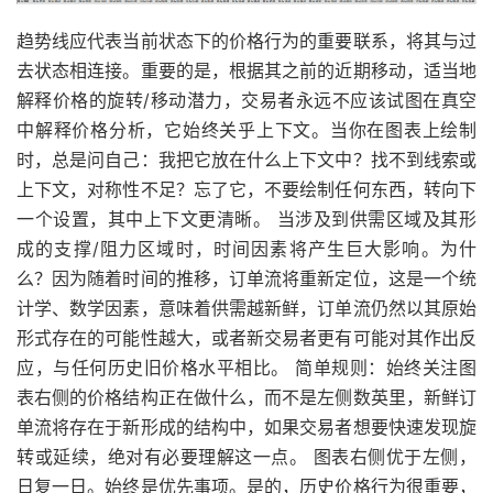
趋势线应代表当前状态下的价格行为的重要联系，将其与过
去状态相连接。重要的是，根据其之前的近期移动，适当地
解释价格的旋转/移动潜力，交易者永远不应该试图在真空
中解释价格分析，它始终关乎上下文。当你在图表上绘制
时，总是问自己：我把它放在什么上下文中？找不到线索或
上下文，对称性不足？忘了它，不要绘制任何东西，转向下
一个设置，其中上下文更清晰。 当涉及到供需区域及其形
成的支撑/阻力区域时，时间因素将产生巨大影响。为什
么？因为随着时间的推移，订单流将重新定位，这是一个统
计学、数学因素，意味着供需越新鲜，订单流仍然以其原始
形式存在的可能性越大，或者新交易者更有可能对其作出反
应，与任何历史旧价格水平相比。 简单规则：始终关注图
表右侧的价格结构正在做什么，而不是左侧数英里，新鲜订
单流将存在于新形成的结构中，如果交易者想要快速发现旋
转或延续，绝对有必要理解这一点。 图表右侧优于左侧，
日复一日。始终是优先事项。是的，历史价格行为很重要，