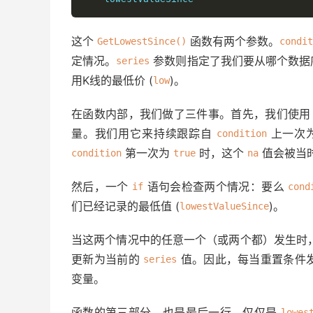
这个
函数有两个参数。
GetLowestSince()
condi
定情况。
参数则指定了我们要从哪个数据
series
用K线的最低价 (
)。
low
在函数内部，我们做了三件事。首先，我们使
量。我们用它来持续跟踪自
上一次
condition
第一次为
时，这个
值会被当
condition
true
na
然后，一个
语句会检查两个情况：要么
if
cond
们已经记录的最低值 (
)。
lowestValueSince
当这两个情况中的任意一个（或两个都）发生时，
更新为当前的
值。因此，每当重置条件
series
变量。
函数的第三部分，也是最后一行，仅仅是
lowes