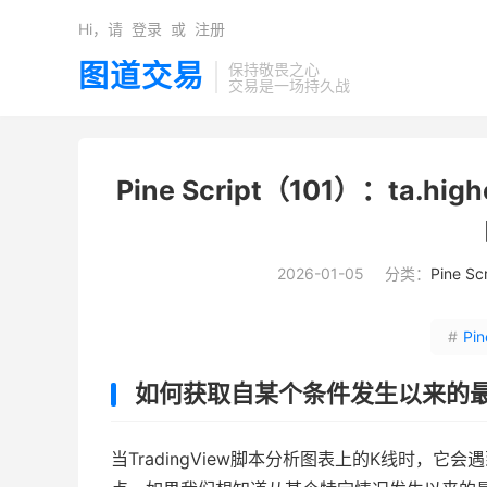
Hi，请
登录
或
注册
图道交易
保持敬畏之心
交易是一场持久战
Pine Script（101）：ta.h
2026-01-05
分类：
Pine Scr
#
Pi
如何获取自某个条件发生以来的
当TradingView脚本分析图表上的K线时，