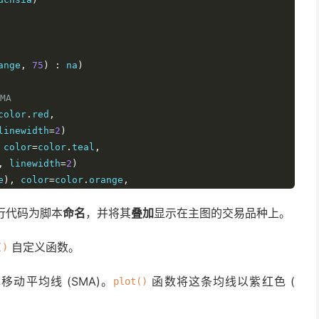
ange
,
75
)
:
 na
)
MA
color
.
red
,
linewidth
=
2
)
 color
=
color
.
teal
,
,
 linewidth
=
2
)
e
),
 color
=
color
.
orange
,
linewidth
=
2
)
行代码为脚本
命名
，并将其
叠加
显示在主图的交易品种上。
自定义函数。
()
动平均线 (SMA)。
函数将这条均线以紫红色 (
plot()