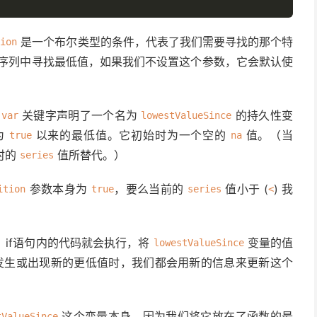
是一个布尔类型的条件，代表了我们需要寻找的那个特
tion
序列中寻找最低值，如果我们不设置这个参数，它会默认使
用
关键字声明了一个名为
的持久性变
var
lowestValueSince
为
以来的最低值。它初始时为一个空的
值。（当
true
na
时的
值所替代。）
series
参数本身为
，要么当前的
值小于 (
) 我
ition
true
series
<
if语句内的代码就会执行，将
变量的值
lowestValueSince
发生或出现新的更低值时，我们都会用新的信息来更新这个
这个变量本身。因为我们将它放在了函数的最
tValueSince