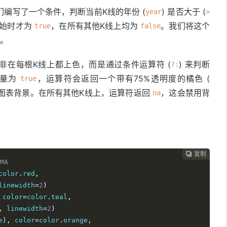
编写了一个条件，判断当前K线的年份 (
) 是否大于 (
year
>
开始时才为
，在所有其他K线上均为
。我们将这个
true
false
。
非在每根K线上都上色，而是通过条件运算符 (
) 来判断
?:
变量为
，运算符会返回一个带有75%透明度的橘色 (
true
图表背景。在所有其他K线上，运算符返回
，这会禁用背
na
复制
复制
复制
复制
复制
复制
复制
复制
复制
复制
复制
复制
复制
复制
复制
复制
复制
复制
复制
复制
复制
复制
复制
复制
复制
复制
复制
复制
复制





























MA
color
.
red
,
linewidth
=
2
)
 color
=
color
.
teal
,
,
 linewidth
=
2
)
e
),
 color
=
color
.
orange
,