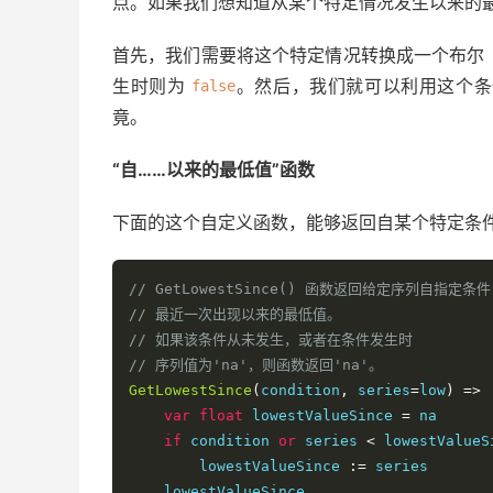
点。如果我们想知道从某个特定情况发生以来的
首先，我们需要将这个特定情况转换成一个布尔
生时则为
。然后，我们就可以利用这个条
false
竟。
“自……以来的最低值”函数
下面的这个自定义函数，能够返回自某个特定条
// GetLowestSince() 函数返回给定序列自指定条件
// 最近一次出现以来的最低值。
// 如果该条件从未发生，或者在条件发生时
// 序列值为'na'，则函数返回'na'。
GetLowestSince
(
condition
,
 series
=
low
)
=>
var
float
 lowestValueSince 
=
 na

if
 condition 
or
 series 
<
 lowestValueSi
        lowestValueSince 
:=
 series

    lowestValueSince