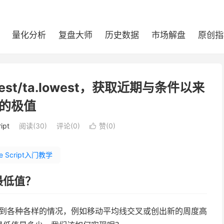
量化分析
复盘大师
历史数据
市场解盘
原创指
ighest/ta.lowest，获取近期与条件以来
的极值
ipt
阅读(
30
)
评论(0)
赞(
0
)

ne Script入门教学
最低值？
它会遇到各种各样的情况，例如移动平均线交叉或创出新的周度高