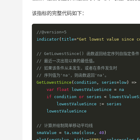
该指标的完整代码如下：
//@version=5
indicator
(
title
=
"Get lowest value since c
// GetLowestSince() 函数返回给定序列自指定条件
// 最近一次出现以来的最低值。
// 如果该条件从未发生，或者在条件发生时
// 序列值为'na'，则函数返回'na'。
GetLowestSince
(
condition
,
 series
=
low
)
=>
var
float
 lowestValueSince 
=
 na

if
 condition 
or
 series 
<
 lowestValueSi
        lowestValueSince 
:=
 series

    lowestValueSince

// 计算并绘制简单移动平均线
smaValue 
=
 ta
.
sma
(
close
,
40
)
plot
(
smaValue
,
 title
=
"SMA"
,
 color
=
color
.
f