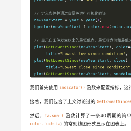
// 定义条件并通过背景色进行可视化验证
newYearStart 
=
 year 
>
 year
[
1
]
bgcolor
(
newYearStart 
?
 color
.
new
(
color
.
or
// 显示自条件发生以来的最低低点、最低收盘价和最低S
plot
(
GetLowestSince
(
newYearStart
),
 color
=
     title
=
"Lowest low since condition"
,
 
plot
(
GetLowestSince
(
newYearStart
,
 close
),
     title
=
"Lowest close since condition"
plot
(
GetLowestSince
(
newYearStart
,
 smaValu
     title
=
"Lowest SMA since condition"
,
 
我们首先使用
函数来配置指标，这
indicator()
接着，我们包含了上文讨论过的
GetLowestSince
然后，
函数计算了一条40周期的简单移
ta.sma()
) 的常规线图形式显示在图表上。
color.fuchsia