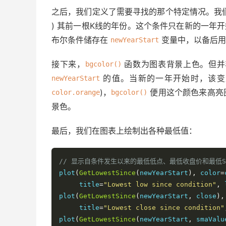
之后，我们定义了需要寻找的那个特定情况。我们
) 其前一根K线的年份。这个条件只在新的一年
布尔条件储存在
变量中，以备后用
newYearStart
接下来，
函数为图表背景上色。但并
bgcolor()
的值。当新的一年开始时，该
newYearStart
)，
便用这个颜色来高亮
color.orange
bgcolor()
景色。
最后，我们在图表上绘制出各种最低值：
// 显示自条件发生以来的最低低点、最低收盘价和最低S
plot
(
GetLowestSince
(
newYearStart
),
 color
=
     title
=
"Lowest low since condition"
,
 
plot
(
GetLowestSince
(
newYearStart
,
 close
),
     title
=
"Lowest close since condition"
plot
(
GetLowestSince
(
newYearStart
,
 smaValu