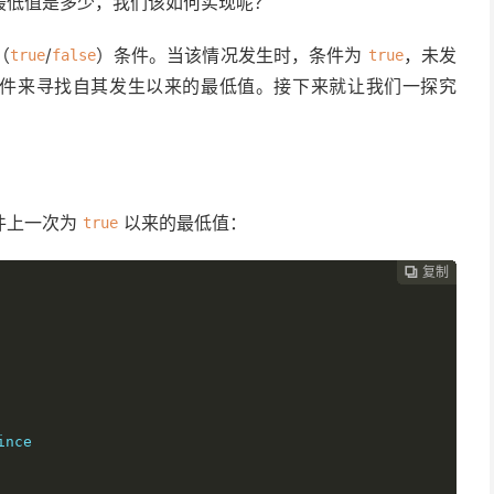
最低值是多少，我们该如何实现呢？
（
/
）条件。当该情况发生时，条件为
，未发
true
false
true
件来寻找自其发生以来的最低值。接下来就让我们一探究
件上一次为
以来的最低值：
true
复制
复制
复制
复制
复制
复制
复制
复制
复制
复制
复制
复制
复制
复制
复制
复制
复制
复制
复制
复制
复制
复制
复制
复制
复制
复制
复制
复制
复制
复制
复制
复制
复制
复制


































nce
