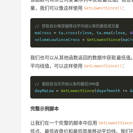
量，我们可以像这样使用
：
GetLowestSince()
// 获取自价格穿越移动平均线以来的最低成交量
maCross 
=
 ta
.
cross
(
close
,
 ta
.
ema
(
close
,
4
volumeLowSinceCross 
=
GetLowestSince
(
maCr
我们也可以从其他函数返回的数据中获取最低值
平均线值，可以这样使用
：
GetLowestSince()
// 跟踪自当天开始以来的最低SMA值
dayMaLow 
=
GetLowestSince
(
dayofmonth 
!=
 d
完整示例脚本
让我们在一个完整的脚本中应用
GetLowestSince
低点、最低收盘价和最低简单移动平均线。我们