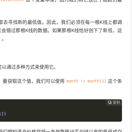
都去寻找新的最低值。因此，我们必须在每一根K线上都调
就会错过那根K线的数据。如果那根K线恰好创下了新低，这
）。
可以通过多种方式来使用它。
。要获取这个值，我们可以使用
这个条
month != month[1]
复制
复制
复制
复制
复制
复制
复制
复制
复制
复制
复制
复制
复制
复制
复制
复制
复制
复制
复制
复制
复制
复制
复制
复制
复制
复制
复制
复制
复制
复制
复制
复制
复制

































1
])
我们想知道自价格穿越一条指数移动平均线以来的最低成交