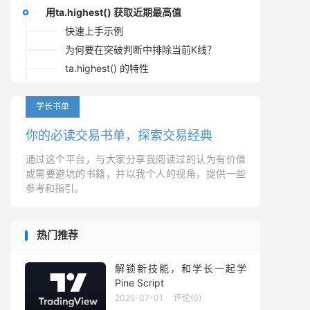
用ta.highest() 获取近期最高值
快速上手示例
为何要在突破判断中排除当前K线？
ta.highest() 的特性
完整示例脚本
代码解析
学长书单
内容总结
你的必读交易书单，探索交易经典
用ta.lowest() 获取近期最低值
通过这个平台，与大家分享我阅读过的认为有价值
快速上手示例
或需要避坑的书籍，并以我个人的视角，提供一些
为何要在突破判断中排除当前K线？
参考和指引。
ta.lowest() 的特性
完整示例脚本
热门推荐
代码解析
内容总结
解锁新技能，和学长一起学
Pine Script
2025-07-01
评论(0)