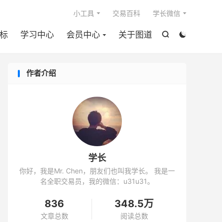

小工具
交易百科
学长微信
标
学习中心
会员中心
关于图道


作者介绍
学长
你好，我是Mr. Chen，朋友们也叫我学长。 我是一
名全职交易员，我的微信：u31u31。
836
348.5万
文章总数
阅读总数