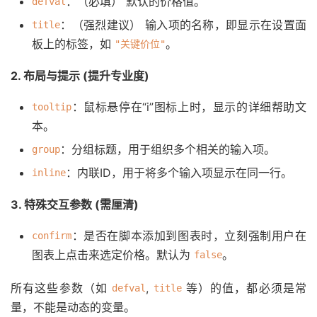
：（必填） 默认的价格值。
defval
：（强烈建议） 输入项的名称，即显示在设置面
title
板上的标签，如
。
"关键价位"
2. 布局与提示 (提升专业度)
：鼠标悬停在“i”图标上时，显示的详细帮助文
tooltip
本。
：分组标题，用于组织多个相关的输入项。
group
：内联ID，用于将多个输入项显示在同一行。
inline
3. 特殊交互参数 (需厘清)
：是否在脚本添加到图表时，立刻强制用户在
confirm
图表上点击来选定价格。默认为
。
false
所有这些参数（如
,
等）的值，都必须是常
defval
title
量，不能是动态的变量。