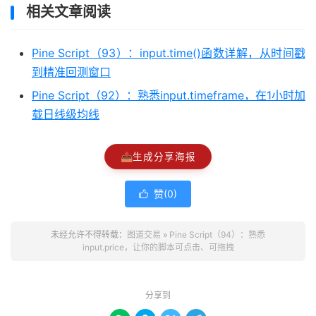
相关文章阅读
Pine Script（93）：input.time()函数详解，从时间戳
到精准回测窗口
Pine Script（92）：熟悉input.timeframe，在1小时加
载日线级均线
📤
生成分享海报
赞(
0
)

未经允许不得转载：
图道交易
»
Pine Script（94）：熟悉
input.price，让你的脚本可点击、可拖拽
分享到