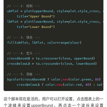
// --- 2. 绘制 ---
ubPlot 
=
 plot
(
upperBound
,
 style
=
plot
.
style_cross
,
 co
     title
=
"Upper Bound"
)
lbPlot 
=
 plot
(
lowerBound
,
 style
=
plot
.
style_cross
,
 co
     title
=
"Lower Bound"
)
// --- 3. 填充 ---
fill
(
ubPlot
,
 lbPlot
,
 color
=
rangeColour
)
// --- 4. 定义 ---
crossAboveUB 
=
 ta
.
crossover
(
close
,
 upperBound
)
crossBelowLB 
=
 ta
.
crossunder
(
close
,
 lowerBound
)
// --- 5. 突破 ---
bgcolor
(
crossAboveUB 
?
 color
.
new
(
color
.
green
,
80
)
:
     crossBelowLB 
?
 color
.
new
(
color
.
red
,
80
)
:
 na
)
这个脚本现在是活的，用户可以打开设置，点击图表上的一
个波峰来设置upperBound，再点击一个波谷来设置