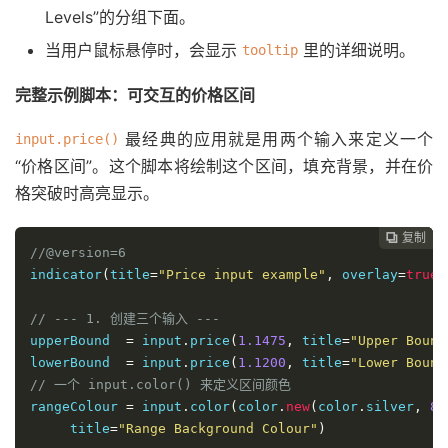
Levels”的分组下面。
当用户鼠标悬停时，会显示
里的详细说明。
tooltip
完整示例脚本：可交互的价格区间
最经典的应用就是用两个输入来定义一个
input.price()
“价格区间”。这个脚本将绘制这个区间，填充背景，并在价
格突破时高亮显示。
复制
复制
复制



//@version=6
indicator
(
title
=
"Price input example"
,
 overlay
=
true
)
// --- 1. 创建三个输入 ---
upperBound  
=
 input
.
price
(
1.1475
,
 title
=
"Upper Bound
lowerBound  
=
 input
.
price
(
1.1200
,
 title
=
"Lower Bound
// 一个 input.color() 来定义区间颜色
rangeColour 
=
 input
.
color
(
color
.
new
(
color
.
silver
,
80
     title
=
"Range Background Colour"
)