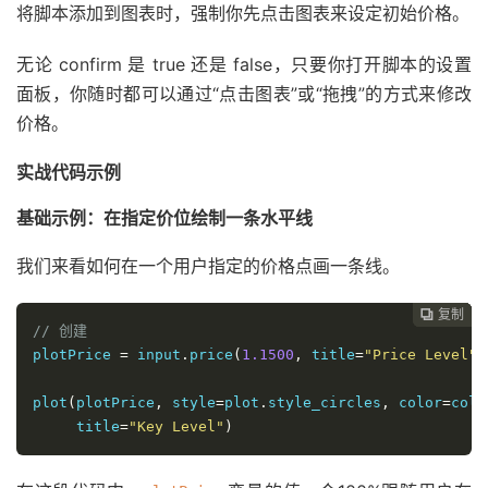
将脚本添加到图表时，强制你先点击图表来设定初始价格。
无论 confirm 是 true 还是 false，只要你打开脚本的设置
面板，你随时都可以通过“点击图表”或“拖拽”的方式来修改
价格。
实战代码示例
基础示例：在指定价位绘制一条水平线
我们来看如何在一个用户指定的价格点画一条线。
复制
复制
复制
复制
复制





// 创建
plotPrice 
=
 input
.
price
(
1.1500
,
 title
=
"Price Level"
)
plot
(
plotPrice
,
 style
=
plot
.
style_circles
,
 color
=
colo
     title
=
"Key Level"
)