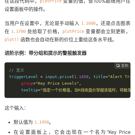
在这段代码中，
变量的值，会100%跟随用户在
plotPrice
设置面板中的操作。
当用户在设置中，无论是手动输入
，还是点击图表
1.1600
在
处拾取了价格，
变量都会立刻更新，
1.1700
plotPrice
函数也会自动在新的价位上重绘这条水平线。
plot()
进阶示例：带分组和提示的警报触发器
复制
复制
复制
复制




// 定义
triggerLevel 
=
 input
.
price
(
1.1450
,
 title
=
"Alert Trig
group
=
"Key Price Levels"
,
     tooltip
=
"指定一个价格值，当K线收盘价穿越该值时，将触发脚
这个输入：
默认值为
。
1.1450
在设置面板上，它会出现在一个名为“Key Price