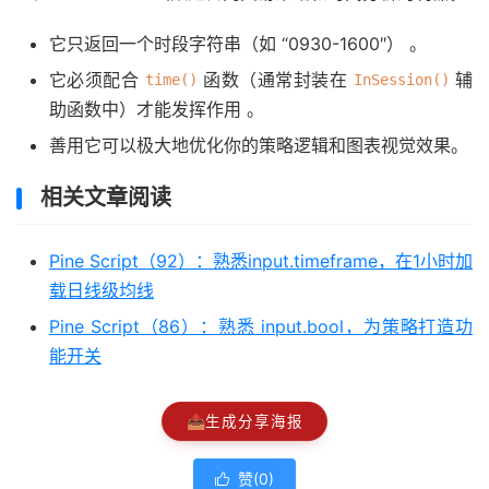
它只返回一个
时段字符串
（如 “0930-1600″）
。
它必须配合
函数（通常封装在
辅
time()
InSession()
助函数中）才能发挥作用
。
善用它可以极大地优化你的策略逻辑和图表视觉效果。
相关文章阅读
Pine Script（92）：熟悉input.timeframe，在1小时加
载日线级均线
Pine Script（86）：熟悉 input.bool，为策略打造功
能开关
📤
生成分享海报
赞(
0
)
