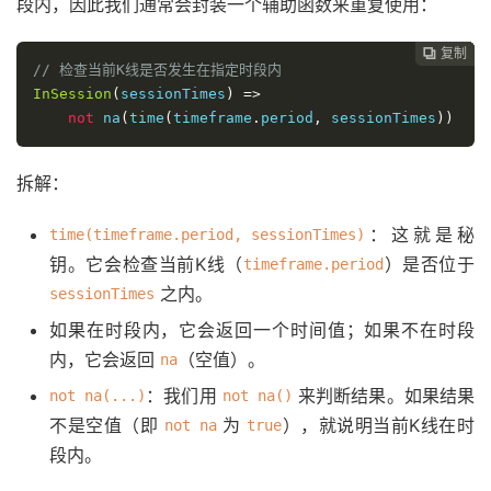
段内，因此我们通常会封装一个辅助函数来重复使用：
复制
复制
复制
复制
复制
复制






// 检查当前K线是否发生在指定时段内
InSession
(
sessionTimes
)
=>
not
 na
(
time
(
timeframe
.
period
,
 sessionTimes
))
拆解：
：这就是秘
time(timeframe.period, sessionTimes)
钥。它会检查当前K线（
）是否位于
timeframe.period
之内。
sessionTimes
如果在时段内，它会返回一个时间值；如果不在时段
内，它会返回
（空值）。
na
：我们用
来判断结果。如果结果
not na(...)
not na()
不是空值（即
为
），就说明当前K线在时
not na
true
段内。