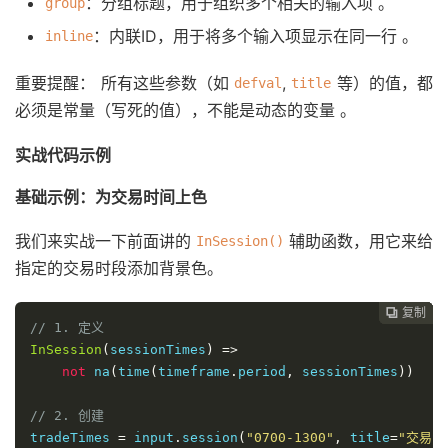
：分组标题，用于组织多个相关的输入项
。
group
：内联ID，用于将多个输入项显示在同一行
。
inline
重要提醒：
所有这些参数（如
,
等）的值，都
defval
title
必须是
常量
（写死的值），不能是动态的变量
。
实战代码示例
基础示例：为交易时间上色
我们来实战一下前面讲的
辅助函数，用它来给
InSession()
指定的交易时段添加背景色。
复制
复制
复制
复制
复制





// 1. 定义
InSession
(
sessionTimes
)
=>
not
 na
(
time
(
timeframe
.
period
,
 sessionTimes
))
// 2. 创建
tradeTimes 
=
 input
.
session
(
"0700-1300"
,
 title
=
"交易时