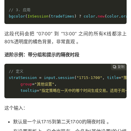
// 3. 应用
bgcolor
(
InSession
(
tradeTimes
)
?
 color
.
new
(
color
.
oran
这段代码会把 “07:00” 到 “13:00” 之间的所有K线都涂上
80%透明度的橘色背景，非常直观
。
进阶示例：带分组和提示的隔夜时段
复制
复制
复制
复制




// 定义
stratSession 
=
 input
.
session
(
"1715-1700"
,
 title
=
"策略
group
=
"其他设置"
,
     tooltip
=
"指定策略在一天中的哪个时间生成交易。适用于周一
这个输入：
默认是一个从17:15到第二天17:00的隔夜时段
。