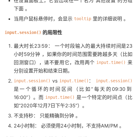
在设置面板上，它会出现在一个名为“其他设置”的分组
下面
。
当用户鼠标悬停时，会显示
里的详细说明
。
tooltip
的局限性
input.session()
最大时长23:59：
一个时段输入的最大持续时间是23
小时59分钟
，如果你的时间范围需要跨越多天（比如
回测窗口），请不要用它，改用两个
来
input.time()
分别设置开始和结束日期。
vs
：
input.session()
input.time()
input.session()
是一个
循环的
时间区间（比如“每天的09:30到
16:00”）
。而
是一个
特定的
时间点（比
input.time()
如“2020年12月7日下午2:35”）
。
不支持秒：
只能精确到分钟
。
24小时制：
必须使用24小时制，不支持AM/PM
。