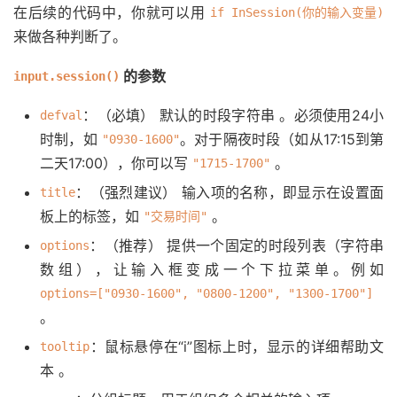
在后续的代码中，你就可以用
if InSession(你的输入变量)
来做各种判断了。
的参数
input.session()
：
（必填）
默认的时段字符串
。必须使用24小
defval
时制，如
。对于隔夜时段（如从17:15到第
"0930-1600"
二天17:00），你可以写
。
"1715-1700"
：
（强烈建议）
输入项的名称，即显示在设置面
title
板上的标签，如
。
"交易时间"
：
（推荐）
提供一个固定的
时段列表
（字符串
options
数组），让输入框变成一个下拉菜单。例如
options=["0930-1600", "0800-1200", "1300-1700"]
。
：鼠标悬停在“i”图标上时，显示的详细帮助文
tooltip
本
。