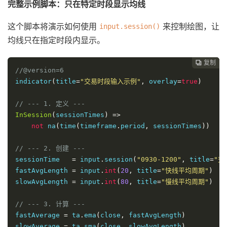
完整示例脚本：只在特定时段显示均线
这个脚本将演示如何使用
来控制绘图，让
input.session()
均线只在指定时段内显示。
复制
复制
复制



//@version=6
indicator
(
title
=
"交易时段输入示例"
,
 overlay
=
true
)
// --- 1. 定义 ---
InSession
(
sessionTimes
)
=>
not
 na
(
time
(
timeframe
.
period
,
 sessionTimes
))
// --- 2. 创建 ---
sessionTime   
=
 input
.
session
(
"0930-1200"
,
 title
=
"交
fastAvgLength 
=
 input
.
int
(
20
,
 title
=
"快线平均周期"
)
slowAvgLength 
=
 input
.
int
(
80
,
 title
=
"慢线平均周期"
)
// --- 3. 计算 ---
fastAverage 
=
 ta
.
ema
(
close
,
 fastAvgLength
)
slowAverage 
=
 ta
.
sma
(
close
,
 slowAvgLength
)