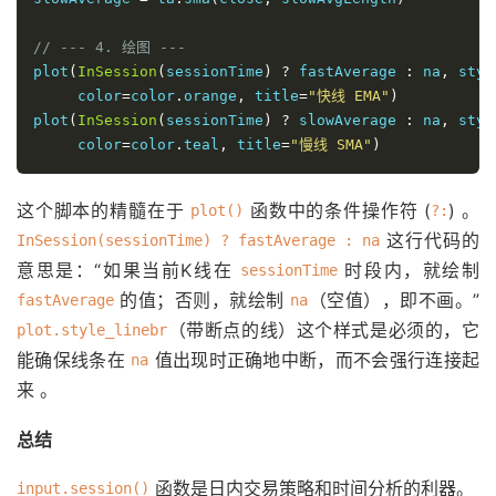
// --- 4. 绘图 ---
plot
(
InSession
(
sessionTime
)
?
 fastAverage 
:
 na
,
 styl
     color
=
color
.
orange
,
 title
=
"快线 EMA"
)
plot
(
InSession
(
sessionTime
)
?
 slowAverage 
:
 na
,
 styl
     color
=
color
.
teal
,
 title
=
"慢线 SMA"
)
这个脚本的精髓在于
函数中的条件操作符 (
)
。
plot()
?:
这行代码的
InSession(sessionTime) ? fastAverage : na
意思是：“如果当前K线在
时段内，就绘制
sessionTime
的值；否则，就绘制
（空值），即不画。”
fastAverage
na
（带断点的线）这个样式是必须的，它
plot.style_linebr
能确保线条在
值出现时正确地中断，而不会强行连接起
na
来
。
总结
函数是日内交易策略和时间分析的利器。
input.session()