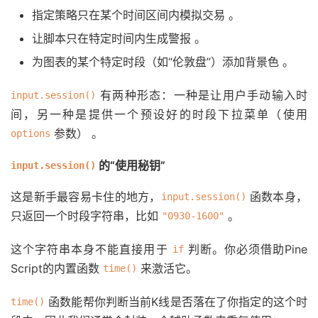
指定策略只在某个时间区间内模拟交易
。
让脚本只在特定时间内生成警报
。
为图表的某个特定时段（如“伦敦盘”）添加背景色
。
有两种形态：一种是让用户手动输入时
input.session()
间，另一种是提供一个预设好的时段下拉菜单（使用
参数）
。
options
的“使用秘钥”
input.session()
这是新手最容易卡住的地方，
函数本身，
input.session()
只返回一个
时段字符串
，比如
。
"0930-1600"
这个字符串本身不能直接用于
判断。你必须借助Pine
if
Script的内置函数
来激活它。
time()
函数能帮你判断当前K线是否落在了你指定的这个时
time()