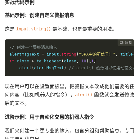
实战代码示例
基础示例：创建自定义警报消息
这是
最基础，也是最重要的用法。
input.string()
复制
复制
复制
复制
复制
复制






// 创建一个警报消息输入
alertMsgText 
=
 input
.
string
(
"SPX中的新信号！"
,
 title
=
"
if
 close 
>
 ta
.
highest
(
close
,
10
)[
1
]
    alert
(
alertMsgText
)
// alert() 函数可以使用动态文本
现在用户可以在设置面板里，把警报文本改成他们需要的任
何内容（比如机器人的指令），
函数就会发送修改
alert()
后的文本。
进阶示例：用于自动化交易的机器人指令
我们来创建一个更专业的输入，包含分组和帮助信息，专门