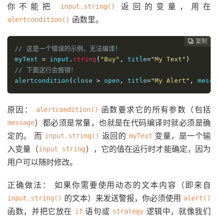
你不能把
返回的变量，用在
input.string()
函数里。
alertcondition()
复制
复制
复制
复制




// 这是一个错误的示例，无法编译！
myText 
=
 input
.
string
(
"Buy"
,
 title
=
"My Text"
)
// 下面这行会报错！
alertcondition
(
close 
>
 open
,
 title
=
"My Alert"
,
 messa
原因：
函数要求它的所有参数（包括
alertcondition()
）都必须是常量，也就是在代码编译时就必须是确
message
定的。 而
返回的
变量，是一个输
input.string()
myText
入变量（
），它的值在运行时才能确定，因为
input string
用户可以随时修改。
正确做法： 如果你需要使用动态的文本内容（即来自
的文本）来发送警报，你必须使用
input.string()
alert()
函数，并把它放在
语句或
逻辑中，就像我们
if
strategy