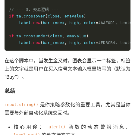
// --- 3. 交易逻辑 ---
if
 ta
.
crossover
(
close
,
 emaValue
)
    label
.
new
(
bar_index
,
 high
,
 color
=
#AAF0D1, text=b
if
 ta
.
crossunder
(
close
,
 emaValue
)
    label
.
new
(
bar_index
,
 high
,
 color
=
#FDBCB4, text=s
在这个脚本中，当发生金叉时，图表会显示一个标签，标签
上的文字就是用户在买入信号文本输入框里填写的（默认为
“Buy”）。
总结
是你策略参数化的重要工具，尤其是当你
input.string()
需要与外部自动化系统交互时。
核心用途：
函数的动态警报消息、
alert()