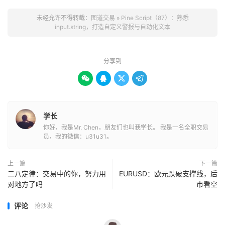
未经允许不得转载：
图道交易
»
Pine Script（87）：熟悉
input.string，打造自定义警报与自动化文本
分享到




学长
你好，我是Mr. Chen，朋友们也叫我学长。 我是一名全职交易
员，我的微信：u31u31。
上一篇
下一篇
二八定律：交易中的你，努力用
EURUSD：欧元跌破支撑线，后
对地方了吗
市看空
评论
抢沙发