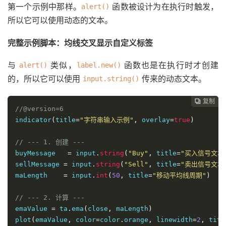
第一个示例中那样。
函数被设计为在执行时触发，
alert()
所以它可以使用动态的文本。
完整示例脚本：均线交叉显示自定义标签
与
类似，
函数也是在执行时才创建
alert()
label.new()
的，所以它可以使用
传来的动态文本。
input.string()
复制
复制
复制



//@version=6
indicator
(
title
=
"字符串输入示例"
,
 overlay
=
true
)
// --- 1. 创建 ---
buyMessage   
=
 input
.
string
(
"Buy"
,
 title
=
"买入信号文本
sellMessage 
=
 input
.
string
(
"Sell"
,
 title
=
"卖出信号文本
maLength    
=
 input
.
int
(
50
,
 title
=
"移动平均线周期"
)
// --- 2. 计算 ---
emaValue 
=
 ta
.
ema
(
close
,
 maLength
)
plot
(
emaValue
,
 color
=
color
.
orange
,
 linewidth
=
2
,
 titl