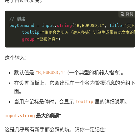
用于自动化交易。
复制
复制
复制
复制
复制





// 创建
buyCommand 
=
 input
.
string
(
"B,EURUSD,1"
,
 title
=
"买入 
     tooltip
=
"策略会为买入（进入多头）订单生成带有此文本的警
group
=
"警报消息"
)
这个输入：
默认值是
(一个典型的机器人指令)。
"B,EURUSD,1"
在设置面板上，它会出现在一个名为警报消息的分组下
面。
当用户鼠标悬停时，会显示
里的详细说明。
tooltip
最大的陷阱
input.string
这是几乎所有新手都会踩的坑，请你一定记住：