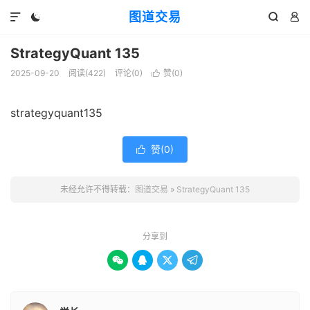
图道交易




StrategyQuant 135
2025-09-20
阅读(
422
)
评论(0)
赞(
0
)

strategyquant135
赞(
0
)

未经允许不得转载：
图道交易
»
StrategyQuant 135
分享到



