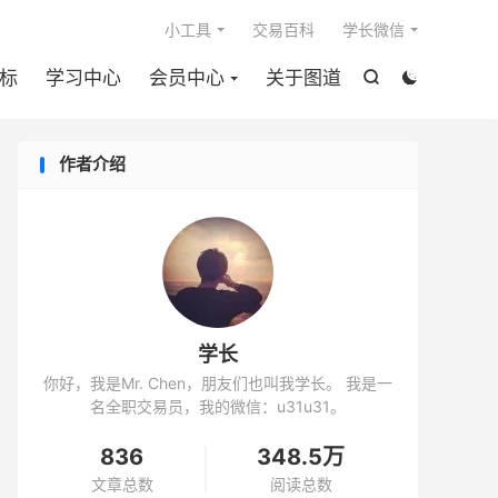

小工具
交易百科
学长微信
标
学习中心
会员中心
关于图道


作者介绍
学长
你好，我是Mr. Chen，朋友们也叫我学长。 我是一
名全职交易员，我的微信：u31u31。
836
348.5万
文章总数
阅读总数