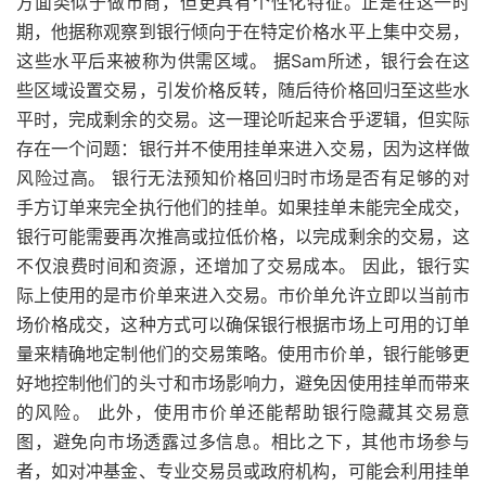
方面类似于做市商，但更具有个性化特征。正是在这一时
期，他据称观察到银行倾向于在特定价格水平上集中交易，
这些水平后来被称为供需区域。 据Sam所述，银行会在这
些区域设置交易，引发价格反转，随后待价格回归至这些水
平时，完成剩余的交易。这一理论听起来合乎逻辑，但实际
存在一个问题：银行并不使用挂单来进入交易，因为这样做
风险过高。 银行无法预知价格回归时市场是否有足够的对
手方订单来完全执行他们的挂单。如果挂单未能完全成交，
银行可能需要再次推高或拉低价格，以完成剩余的交易，这
不仅浪费时间和资源，还增加了交易成本。 因此，银行实
际上使用的是市价单来进入交易。市价单允许立即以当前市
场价格成交，这种方式可以确保银行根据市场上可用的订单
量来精确地定制他们的交易策略。使用市价单，银行能够更
好地控制他们的头寸和市场影响力，避免因使用挂单而带来
的风险。 此外，使用市价单还能帮助银行隐藏其交易意
图，避免向市场透露过多信息。相比之下，其他市场参与
者，如对冲基金、专业交易员或政府机构，可能会利用挂单