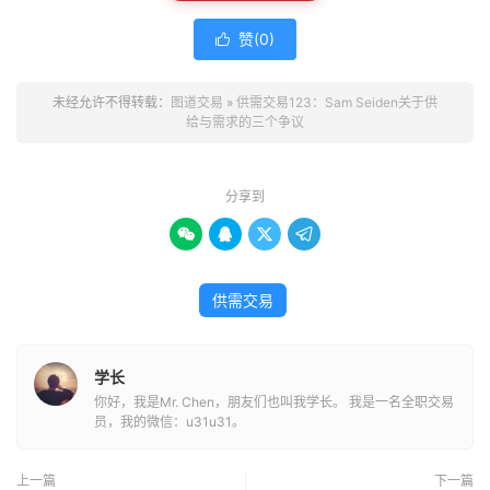
赞(
0
)

未经允许不得转载：
图道交易
»
供需交易123：Sam Seiden关于供
给与需求的三个争议
分享到




供需交易
学长
你好，我是Mr. Chen，朋友们也叫我学长。 我是一名全职交易
员，我的微信：u31u31。
上一篇
下一篇