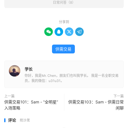
日常问答（8）
分享到




供需交易
学长
你好，我是Mr. Chen，朋友们也叫我学长。 我是一名全职交易
员，我的微信：u31u31。
上一篇
下一篇
供需交易101：Sam - “全明星”
供需交易103：Sam - 供需日常
入场策略
闲聊
评论
抢沙发