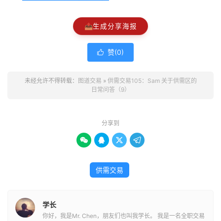
📤
生成分享海报
赞(
0
)

未经允许不得转载：
图道交易
»
供需交易105：Sam 关于供需区的
日常问答（9）
分享到




供需交易
学长
你好，我是Mr. Chen，朋友们也叫我学长。 我是一名全职交易