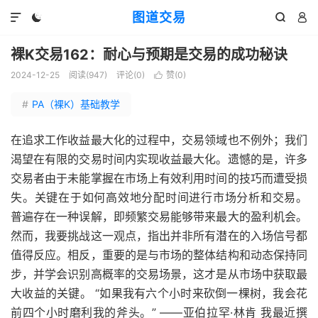
图道交易




裸K交易162：耐心与预期是交易的成功秘诀
2024-12-25
阅读(
947
)
评论(0)
赞(
0
)

#
PA（裸K）基础教学
在追求工作收益最大化的过程中，交易领域也不例外；我们
渴望在有限的交易时间内实现收益最大化。遗憾的是，许多
交易者由于未能掌握在市场上有效利用时间的技巧而遭受损
失。关键在于如何高效地分配时间进行市场分析和交易。
普遍存在一种误解，即频繁交易能够带来最大的盈利机会。
然而，我要挑战这一观点，指出并非所有潜在的入场信号都
值得反应。相反，重要的是与市场的整体结构和动态保持同
步，并学会识别高概率的交易场景，这才是从市场中获取最
大收益的关键。 “如果我有六个小时来砍倒一棵树，我会花
前四个小时磨利我的斧头。” ——亚伯拉罕·林肯 我最近撰