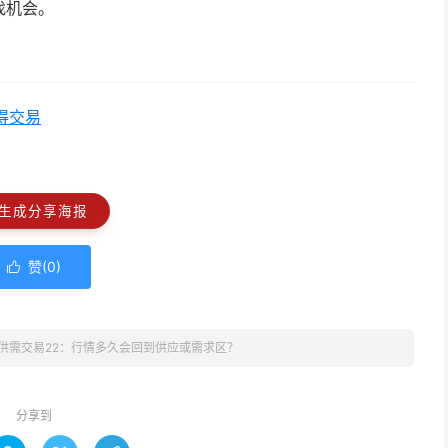
找机会。
得交易
生成分享海报
赞(
0
)

供需交易22：行情多久会回到供应或需求区？
分享到