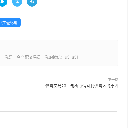



供需交易
长。 我是一名全职交易员，我的微信：u31u31。
下一篇
供需交易23：剖析行情回测供需区的原因