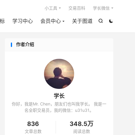

小工具
交易百科
学长微信
标
学习中心
会员中心
关于图道


作者介绍
学长
你好，我是Mr. Chen，朋友们也叫我学长。 我是一
名全职交易员，我的微信：u31u31。
836
348.5万
文章总数
阅读总数