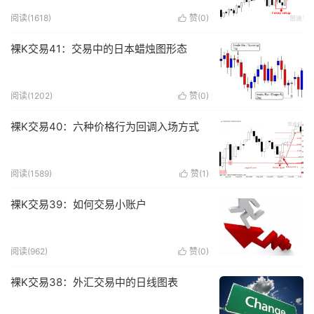
阅读(
1618
)
赞(
0
)

裸K交易41：交易中的日本蜡烛图形态
阅读(
1202
)
赞(
0
)

裸K交易40：六种价格行为回调入场方式
阅读(
1589
)
赞(
1
)

裸K交易39：如何交易小账户
阅读(
962
)
赞(
0
)

裸K交易38：外汇交易中的日线图表