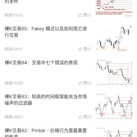
的圣杯
阅读(
1103
)
赞(
1
)

裸K交易65：Fakey 模式以及如何用它进
行交易
阅读(
1217
)
赞(
1
)

裸K交易64：交易中七个错误的表现
阅读(
1025
)
赞(
1
)

裸K交易63：较高的时间框架能充当市场
噪声的过滤器
阅读(
1001
)
赞(
1
)

裸K交易62：Pinbar - 价格行为里最重要
的形态