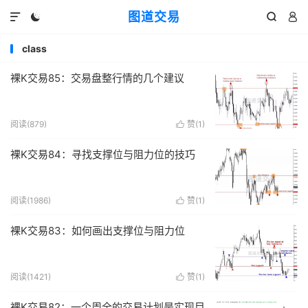
图道交易




class
裸K交易85：交易盘整行情的几个建议
阅读(
879
)
赞(
1
)

裸K交易84：寻找支撑位与阻力位的技巧
阅读(
1986
)
赞(
1
)

裸K交易83：如何画出支撑位与阻力位
阅读(
1421
)
赞(
1
)

裸K交易82：一个周全的交易计划是实现目