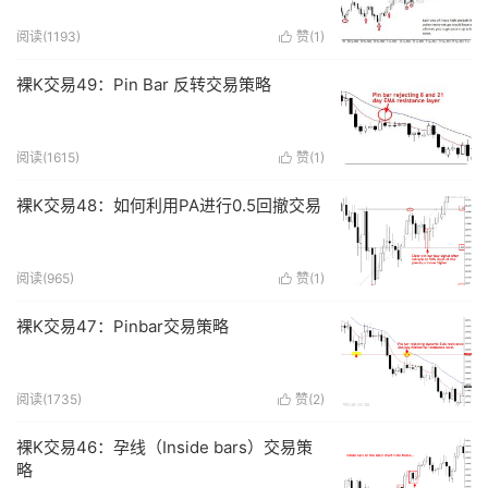
阅读(
1193
)
赞(
1
)

裸K交易49：Pin Bar 反转交易策略
阅读(
1615
)
赞(
1
)

裸K交易48：如何利用PA进行0.5回撤交易
阅读(
965
)
赞(
1
)

裸K交易47：Pinbar交易策略
阅读(
1735
)
赞(
2
)

裸K交易46：孕线（Inside bars）交易策
略