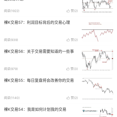
阅读(
1922
)
赞(
2
)

裸K交易57：利润目标背后的交易心理
阅读(
939
)
赞(
2
)

裸K交易56：关于交易需要知道的一些事
阅读(
979
)
赞(
3
)

裸K交易55：每日复盘将会改善你的交易
阅读(
1140
)
赞(
2
)

裸K交易54：我是如何计划我的交易