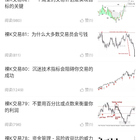
标的关键
阅读(
980
)
赞(
1
)

裸K交易81：为什么大多数交易员会亏钱
阅读(
811
)
赞(
1
)

裸K交易80：沉迷技术指标会阻碍你交易的
成功
阅读(
1249
)
赞(
1
)

裸K交易79：不要用百分比或点数来衡量你
的利润
阅读(
796
)
赞(
1
)

裸K交易78：资金管理 - 风险收益比的威力