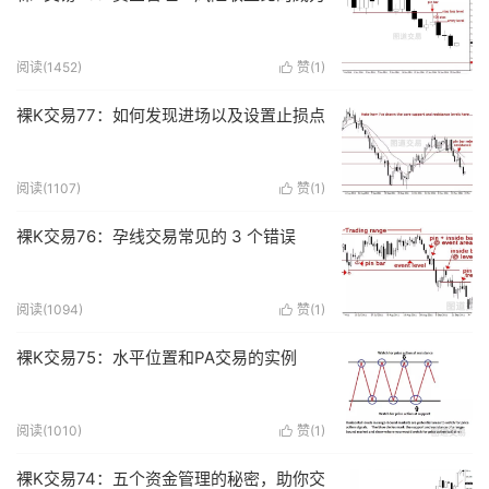
阅读(
1452
)
赞(
1
)

裸K交易77：如何发现进场以及设置止损点
阅读(
1107
)
赞(
1
)

裸K交易76：孕线交易常见的 3 个错误
阅读(
1094
)
赞(
1
)

裸K交易75：水平位置和PA交易的实例
阅读(
1010
)
赞(
1
)

裸K交易74：五个资金管理的秘密，助你交