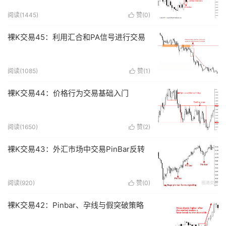
阅读(
1445
)
赞(
0
)

裸K交易45：利用汇合和PA信号进行交易
阅读(
1085
)
赞(
1
)

裸K交易44：价格行为交易基础入门
阅读(
1650
)
赞(
2
)

裸K交易43：外汇市场中交易PinBar反转
阅读(
920
)
赞(
0
)

裸K交易42：Pinbar、孕线与假突破策略