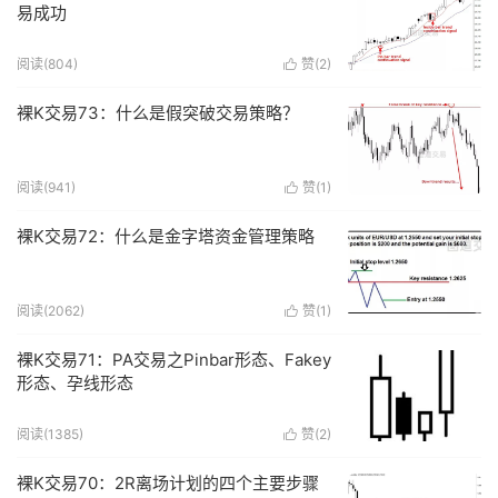
易成功
阅读(
804
)
赞(
2
)

裸K交易73：什么是假突破交易策略？
阅读(
941
)
赞(
1
)

裸K交易72：什么是金字塔资金管理策略
阅读(
2062
)
赞(
1
)

裸K交易71：PA交易之Pinbar形态、Fakey
形态、孕线形态
阅读(
1385
)
赞(
2
)

裸K交易70：2R离场计划的四个主要步骤