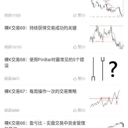
阅读(
1155
)
赞(
1
)

裸K交易69：持续获得交易成功的关键
阅读(
1010
)
赞(
1
)

裸K交易68：使用PinBar时最常见的5个错
误
阅读(
967
)
赞(
1
)

裸K交易67：每周操作一次的交易策略
阅读(
968
)
赞(
1
)

裸K交易66：盈亏比 - 实盘交易中资金管理