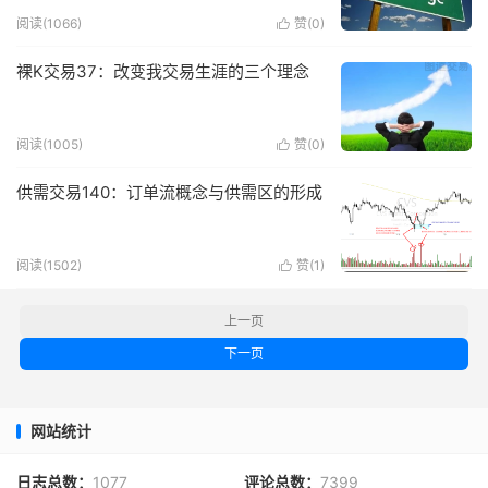
阅读(
1066
)
赞(
0
)

裸K交易37：改变我交易生涯的三个理念
阅读(
1005
)
赞(
0
)

供需交易140：订单流概念与供需区的形成
阅读(
1502
)
赞(
1
)

上一页
下一页
网站统计
日志总数：
1077
评论总数：
7399