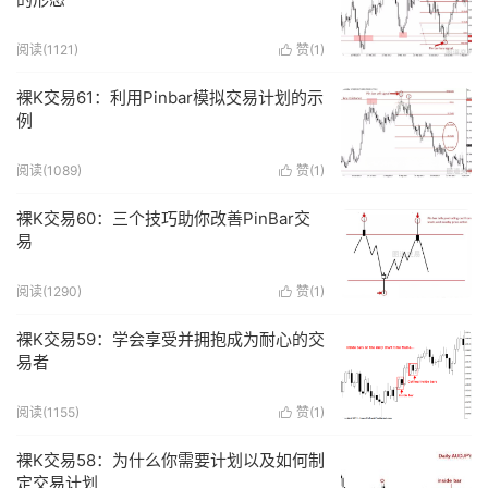
阅读(
1121
)
赞(
1
)

裸K交易61：利用Pinbar模拟交易计划的示
例
阅读(
1089
)
赞(
1
)

裸K交易60：三个技巧助你改善PinBar交
易
阅读(
1290
)
赞(
1
)

裸K交易59：学会享受并拥抱成为耐心的交
易者
阅读(
1155
)
赞(
1
)

裸K交易58：为什么你需要计划以及如何制
定交易计划